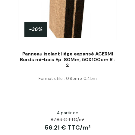
-36%
Panneau isolant liège expansé ACERMI
Bords mi-bois Ep. 80Mm, 50X100cm R :
2
Acheter
Format utile : 0.95m x 0.45m
A partir de
87,83 € TTC/m²
56,21 € TTC/m²