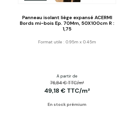
Panneau isolant liège expansé ACERMI
Bords mi-bois Ep. 70Mm, 50X100cm R :
1,75
Acheter
Format utile : 0.95m x 0.45m
A partir de
76,84 € TTC/m²
49,18 € TTC/m²
En stock prémium