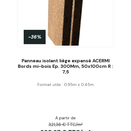
-36%
Panneau isolant liège expansé ACERMI
Bords mi-bois Ep. 300Mm, 50x100cm R :
7,5
Acheter
Format utile : 0.95m x 0.45m
A partir de
321,36 € TTC/m²