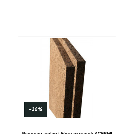
-36%
Panneau isolant liège expansé ACERMI