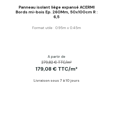
Panneau isolant liège expansé ACERMI
Bords mi-bois Ep. 260Mm, 50x100cm R :
6,5
Acheter
Format utile : 0.95m x 0.45m
A partir de
279,82 € TTC/m²
179,08 € TTC/m²
Livraison sous 7 à 10 jours