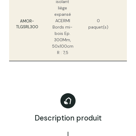
isolant
liège
expansé
267
ACERMI
0
H
AMOR-
TLGSRL300
Bords mi-
paquet(s)
171
bois Ep.
H
300Mm,
50x100cm
R : 7,5
Description produit