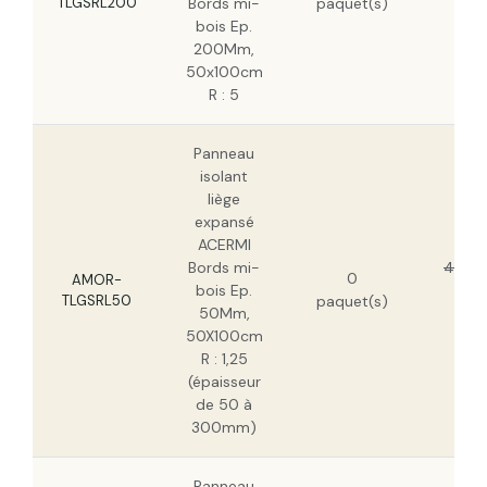
TLGSRL200
Bords mi-
paquet(s)
114
bois Ep.
H
200Mm,
50x100cm
R : 5
Panneau
isolant
liège
expansé
ACERMI
Bords mi-
46,31
0
AMOR-
bois Ep.
29
TLGSRL50
paquet(s)
50Mm,
H
50X100cm
R : 1,25
(épaisseur
de 50 à
300mm)
Panneau