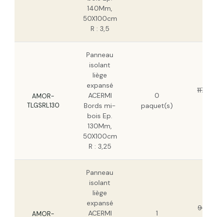
140Mm,
50X100cm
R : 3,5
Panneau
isolant
liège
expansé
117,08
ACERMI
0
AMOR-
74
TLGSRL130
Bords mi-
paquet(s)
H
bois Ep.
130Mm,
50X100cm
R : 3,25
Panneau
isolant
liège
expansé
99,51
ACERMI
1
AMOR-