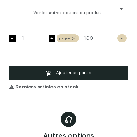
Voir les autres options du produit
Panneau isolant liège expansé ACERMI
Bords mi-bois Ep. 50Mm, 50X100cm R :
-
+
paquet(s)
m²
1,25 (épaisseur de 50 à 300mm)
Panneau isolant liège expansé ACERMI
Bords mi-bois Ep. 70Mm, 50X100cm R :
1,75
Panneau isolant liège expansé ACERMI
Ajouter au panier
Bords mi-bois Ep. 60Mm, 50X100cm R :
1,5
Derniers articles en stock

Panneau isolant liège expansé ACERMI
Bords mi-bois Ep. 80Mm, 50X100cm R : 2
Panneau isolant liège expansé ACERMI
Bords mi-bois Ep. 110Mm, 50X100cm R :
2,75
Autres options