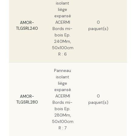
isolant
6,5
liège
expansé
215
Panneau isolant liège expansé ACERMI
Bords mi-bois Ep. 300Mm, 50x100cm R :
ACERMI
0
H
AMOR-
7,5
TLGSRL240
Bords mi-
paquet(s)
137
bois Ep.
H
240Mm,
50x100cm
R : 6
Panneau
isolant
liège
expansé
251
ACERMI
0
H
AMOR-
TLGSRL280
Bords mi-
paquet(s)
160
bois Ep.
H
280Mm,
50x100cm
R : 7