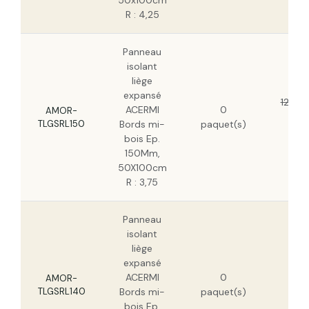
50x100cm
R : 4,25
Panneau
isolant
liège
expansé
122,77
ACERMI
0
AMOR-
78
TLGSRL150
Bords mi-
paquet(s)
H
bois Ep.
150Mm,
50X100cm
R : 3,75
Panneau
isolant
liège
expansé
126
ACERMI
0
H
AMOR-
TLGSRL140
Bords mi-
paquet(s)
80
bois Ep.
H