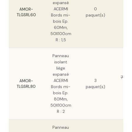
expansé
55
ACERMI
0
H
AMOR-
TLGSRL60
Bords mi-
paquet(s)
35
bois Ep.
H
60Mm,
50X100cm
R : 1,5
Panneau
isolant
liège
expansé
73,19
ACERMI
3
AMOR-
46
TLGSRL80
Bords mi-
paquet(s)
H
bois Ep.
80Mm,
50X100cm
R : 2
Panneau