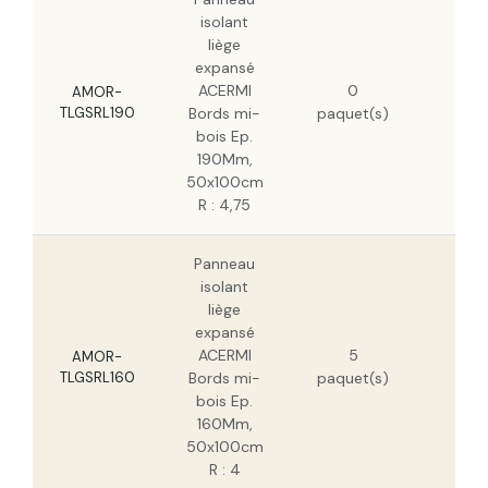
isolant
liège
expansé
170
ACERMI
0
H
AMOR-
TLGSRL190
Bords mi-
paquet(s)
109
bois Ep.
H
190Mm,
50x100cm
R : 4,75
Panneau
isolant
liège
expansé
143
ACERMI
5
H
AMOR-
TLGSRL160
Bords mi-
paquet(s)
91
bois Ep.
H
160Mm,
50x100cm
R : 4