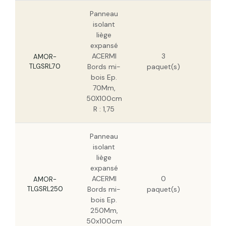
Panneau
isolant
liège
expansé
64
ACERMI
3
H
AMOR-
TLGSRL70
Bords mi-
paquet(s)
40
bois Ep.
H
70Mm,
50X100cm
R : 1,75
Panneau
isolant
liège
expansé
224
ACERMI
0
H
AMOR-
TLGSRL250
Bords mi-
paquet(s)
143
bois Ep.
H
250Mm,
50x100cm