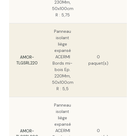
230Mm,
50x100cm
R : 5,75
Panneau
isolant
liège
expansé
197
ACERMI
0
H
AMOR-
TLGSRL220
Bords mi-
paquet(s)
126
bois Ep.
H
220Mm,
50x100cm
R : 5,5
Panneau
isolant
liège
expansé
179
ACERMI
0
H
AMOR-