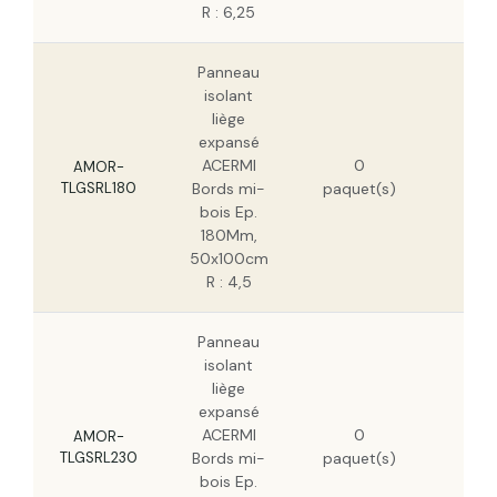
R : 6,25
Panneau
isolant
liège
expansé
322
ACERMI
0
H
AMOR-
TLGSRL180
Bords mi-
paquet(s)
206
bois Ep.
H
180Mm,
50x100cm
R : 4,5
Panneau
isolant
liège
expansé
206
ACERMI
0
H
AMOR-
TLGSRL230
Bords mi-
paquet(s)
132
bois Ep.
H