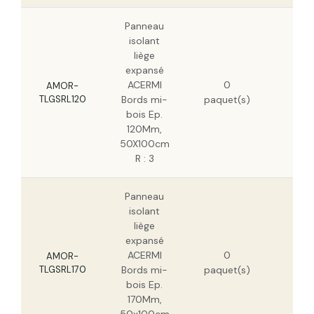
Panneau
isolant
liège
expansé
108
ACERMI
0
H
AMOR-
TLGSRL120
Bords mi-
paquet(s)
69
bois Ep.
H
120Mm,
50X100cm
R : 3
Panneau
isolant
liège
expansé
138
ACERMI
0
H
AMOR-
TLGSRL170
Bords mi-
paquet(s)
88
bois Ep.
H
170Mm,