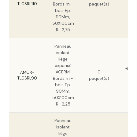
63
TLGSRL110
Bords mi-
paquet(s)
H
bois Ep.
110Mm,
50X100cm
R : 2,75
Panneau
isolant
liège
expansé
81,77
ACERMI
0
AMOR-
52
TLGSRL90
Bords mi-
paquet(s)
H
bois Ep.
90Mm,
50X100cm
R : 2,25
Panneau
isolant
liège