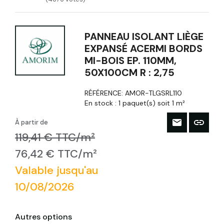
PANNEAU ISOLANT LIÈGE
EXPANSÉ ACERMI BORDS
MI-BOIS EP. 110MM,
50X100CM R : 2,75
RÉFÉRENCE:
AMOR-TLGSRL110
En stock :
1 paquet(s) soit 1 m²
À partir de
119,41 € TTC/m²
76,42 € TTC/m²
Valable jusqu'au
10/08/2026
Autres options