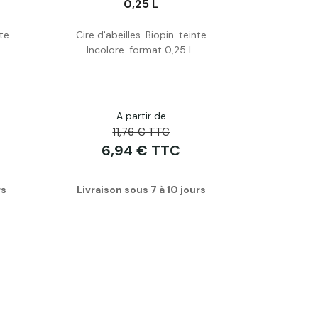
0,25 L
te
Cire d'abeilles. Biopin. teinte
Acheter
Incolore. format 0,25 L.
A partir de
11,76 € TTC
6,94 € TTC
rs
Livraison sous 7 à 10 jours