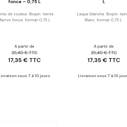
fonce – 0,75 L
L
rnis de couleur. Biopin. teinte
Laque blanche. Biopin. tein
Acheter
Acheter
arron fonce. format 0,75 L.
Blanc. format 0,75 L.
A partir de
A partir de
29,40 € TTC
29,40 € TTC
17,35 € TTC
17,35 € TTC
Livraison sous 7 à 10 jours
Livraison sous 7 à 10 jou