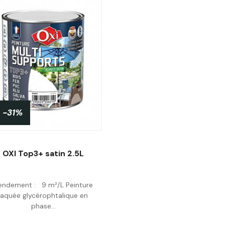
-31%
OXI Top3+ satin 2.5L
endement : 9 m²/L Peinture
Personnaliser
laquée glycérophtalique en
phase...