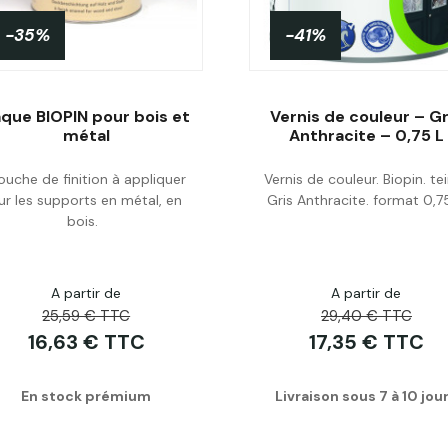
-35%
-41%
que BIOPIN pour bois et
Vernis de couleur – Gr
métal
Anthracite – 0,75 L
uche de finition à appliquer
Vernis de couleur. Biopin. te
Personnaliser
Acheter
ur les supports en métal, en
Gris Anthracite. format 0,75
bois.
A partir de
A partir de
25,59 € TTC
29,40 € TTC
16,63 € TTC
17,35 € TTC
En stock prémium
Livraison sous 7 à 10 jou