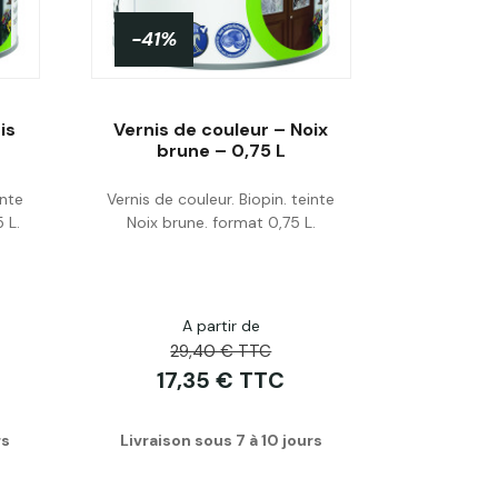
-41%
is
Vernis de couleur – Noix
brune – 0,75 L
inte
Vernis de couleur. Biopin. teinte
Acheter
 L.
Noix brune. format 0,75 L.
A partir de
29,40 € TTC
17,35 € TTC
rs
Livraison sous 7 à 10 jours