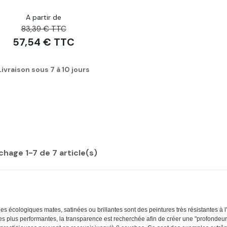
A partir de
83,39 € TTC
57,54 € TTC
Livraison sous 7 à 10 jours
chage 1-7 de 7 article(s)
es écologiques mates, satinées ou brillantes sont des peintures très résistantes à l'a
es plus performantes, la transparence est recherchée afin de créer une "profondeur