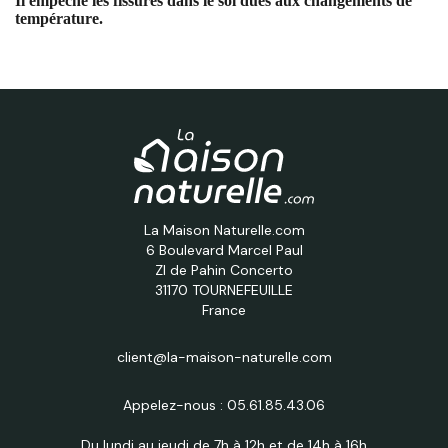
Il empêche les fissures dans le sol dues aux changements de
température.
La Maison Naturelle.com
6 Boulevard Marcel Paul
ZI de Pahin Concerto
31170 TOURNEFEUILLE
France
client@la-maison-naturelle.com
Appelez-nous :
05.61.85.43.06
Du lundi au jeudi de 7h à 12h et de 14h à 16h