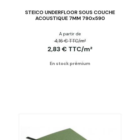
STEICO UNDERFLOOR SOUS COUCHE
ACOUSTIQUE 7MM 790x590
A partir de
Acheter
4,16 € TTC/m²
2,83 € TTC/m²
En stock prémium