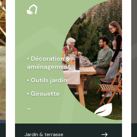
east
Jardin & terrasse