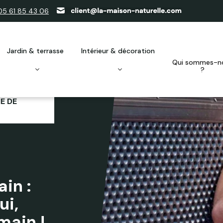
05 61 85 43 06
jardin & terrasse
intérieur & décoration
qui sommes-nous
?
E DE
in :
ui,
ain !