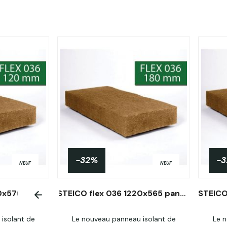
-32%
-
NEUF
NEUF
STEICO flex 036 1220x575 panneaux isolants laine de bois 120mm R3.3
STEICO flex 036 1220x565 panneaux isolants laine de bois 180mm R5
isolant de
Le nouveau panneau isolant de
Le n