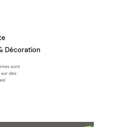
te
 & Décoration
entes sont
 sur des
es!