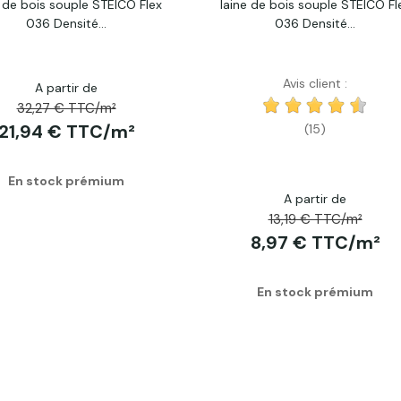
e de bois souple STEICO Flex
laine de bois souple STEICO Fl
Acheter
Acheter
036 Densité...
036 Densité...
Avis client :
A partir de
32,27 € TTC/m²
21,94 € TTC/m²
(15)
En stock prémium
A partir de
13,19 € TTC/m²
8,97 € TTC/m²
En stock prémium