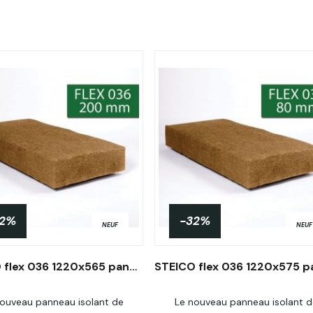
32%
-32%
NEUF
NEUF
STEICO flex 036 1220x565 panneaux isolants laine de bois 200mm R5.55
ouveau panneau isolant de
Le nouveau panneau isolant d