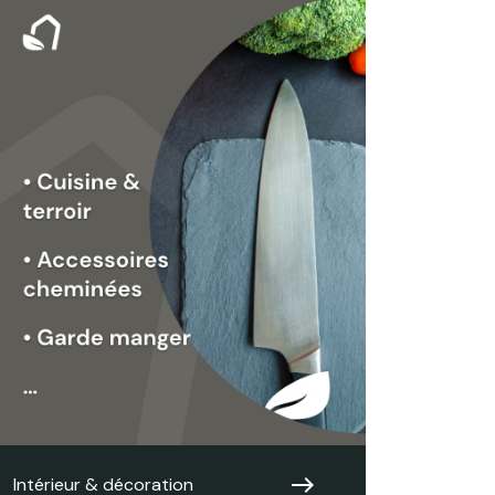
east
Intérieur & décoration