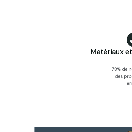
Matériaux et
78% de no
des pro
em