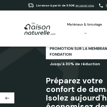
Livraison à partir de 5.50€
en savoir plus
matériaux & bricolage
PROMOTION SUR LA MEMBRAN
FONDATION
Jusqu'à 30% de réduction
Préparez votre
confort de dema
Isolez aujourd'h
west
Suivant
économisez dem