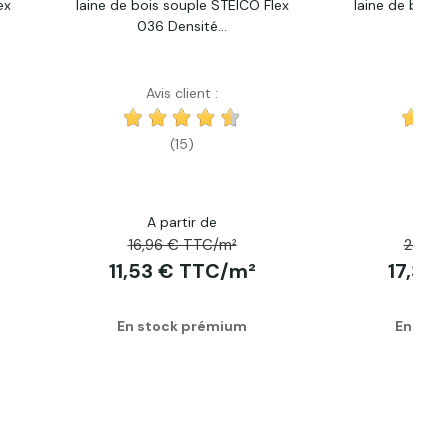
ex
laine de bois souple STEICO Flex
laine de bois 
Acheter
Ac
036 Densité...
036 D
Avis client :
Avis
(15)
A partir de
A p
16,96 € TTC/m²
25,46
11,53 € TTC/m²
17,31
En stock prémium
En sto