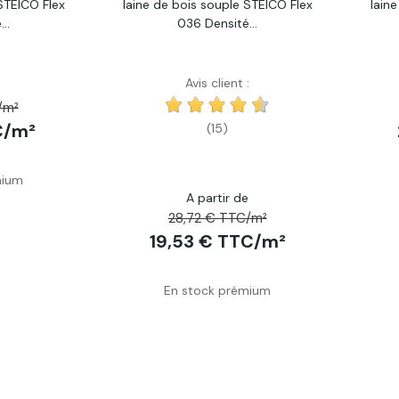
STEICO Flex
laine de bois souple STEICO Flex
lain
Acheter
..
036 Densité...
Avis client :
e
/m²
C/m²
(15)
mium
A partir de
28,72 € TTC/m²
19,53 € TTC/m²
En stock prémium