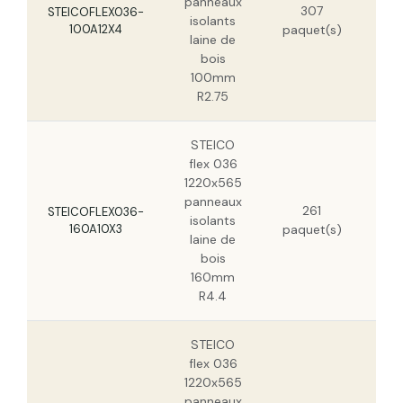
panneaux
307
14
STEICOFLEX036-
isolants
100A12X4
paquet(s)
9,
laine de
bois
100mm
R2.75
STEICO
flex 036
1220x565
panneaux
21
261
STEICOFLEX036-
isolants
160A10X3
paquet(s)
laine de
bois
160mm
R4.4
STEICO
flex 036
1220x565
panneaux
30,