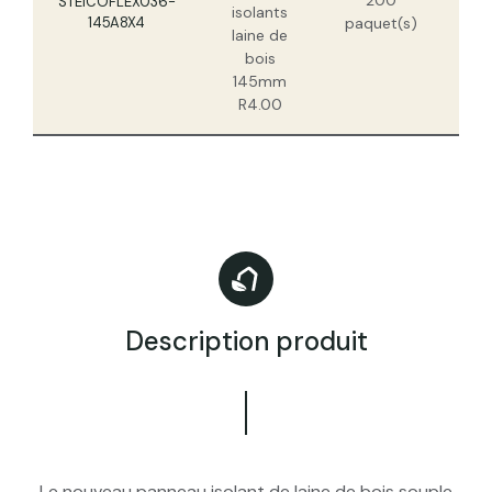
STEICOFLEX036-
isolants
145A8X4
paquet(s)
laine de
bois
145mm
R4.00
Description produit
Le nouveau panneau isolant de laine de bois souple