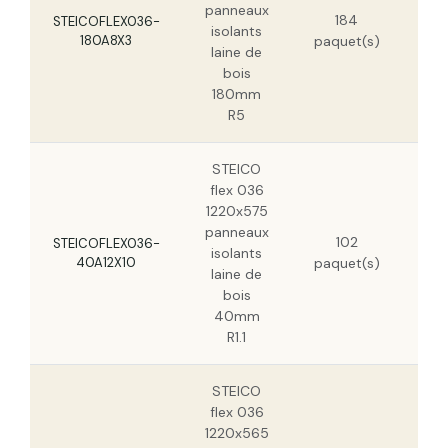
panneaux
23,
184
STEICOFLEX036-
isolants
STEICO flex 036 1220x565 panneaux
180A8X3
paquet(s)
isolants laine de bois 240mm R6.65
laine de
bois
180mm
R5
STEICO
flex 036
1220x575
panneaux
102
5,
STEICOFLEX036-
isolants
40A12X10
paquet(s)
3,
laine de
bois
40mm
R1.1
STEICO
flex 036
1220x565