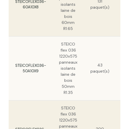
131
7,
STEICOFLEX036-
isolants
60A10X8
paquet(s)
5,
laine de
bois
60mm
R1.65
STEICO
flex 036
1220x575
panneaux
43
6,
STEICOFLEX036-
isolants
50A10X9
paquet(s)
4,
laine de
bois
50mm
R1.35
STEICO
flex 036
1220x575
panneaux
19,
200