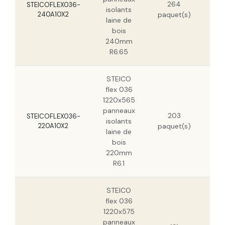
264
STEICOFLEX036-
isolants
240A10X2
paquet(s)
laine de
bois
240mm
R6.65
STEICO
flex 036
1220x565
panneaux
29,
203
STEICOFLEX036-
isolants
220A10X2
paquet(s)
laine de
bois
220mm
R6.1
STEICO
flex 036
1220x575
panneaux