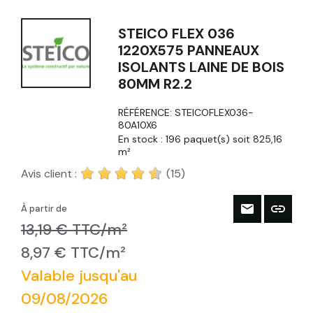
STEICO FLEX 036
1220X575 PANNEAUX
ISOLANTS LAINE DE BOIS
80MM R2.2
RÉFÉRENCE:
STEICOFLEX036-
80A10X6
En stock :
196 paquet(s) soit 825,16
m²
Avis client :
(15)
À partir de
13,19 € TTC/m²
8,97 € TTC/m²
Valable jusqu'au
09/08/2026