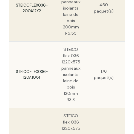
panneaux
450
STEICOFLEX036-
isolants
200A12X2
paquet(s)
laine de
bois
200mm
R5.55
STEICO
flex 036
1220x575
panneaux
16
176
STEICOFLEX036-
isolants
120A10X4
paquet(s)
laine de
bois
120mm
R3.3
STEICO
flex 036
1220x575