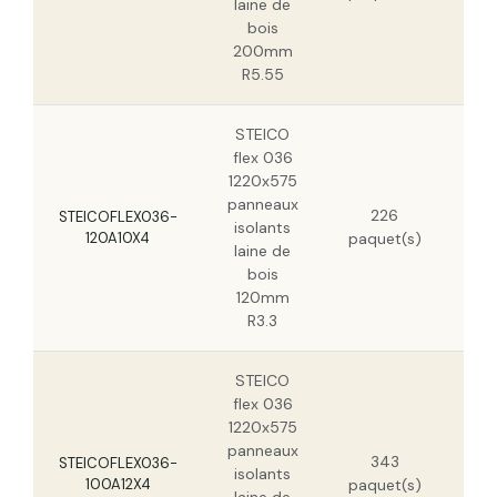
laine de
bois
200mm
R5.55
STEICO
flex 036
1220x575
panneaux
16
226
STEICOFLEX036-
isolants
120A10X4
paquet(s)
laine de
bois
120mm
R3.3
STEICO
flex 036
1220x575
panneaux
343
14
STEICOFLEX036-
isolants
100A12X4
paquet(s)
9,