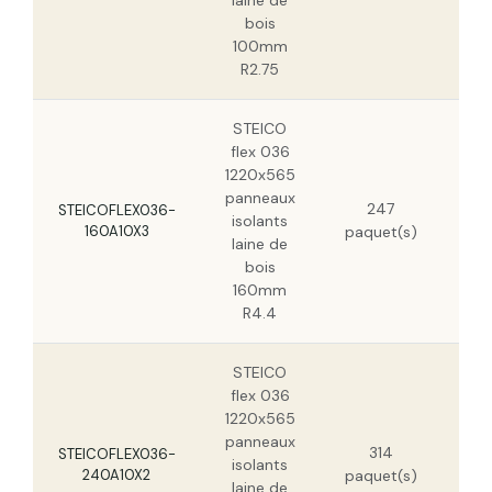
laine de
bois
100mm
R2.75
STEICO
flex 036
1220x565
panneaux
21
247
STEICOFLEX036-
isolants
160A10X3
paquet(s)
laine de
bois
160mm
R4.4
STEICO
flex 036
1220x565
panneaux
30,
314
STEICOFLEX036-
isolants
240A10X2
paquet(s)
laine de