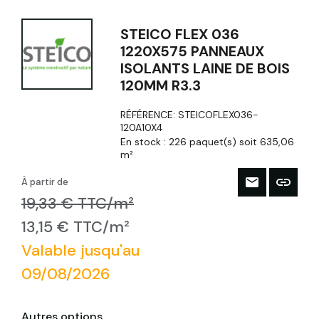
STEICO FLEX 036
1220X575 PANNEAUX
ISOLANTS LAINE DE BOIS
120MM R3.3
RÉFÉRENCE:
STEICOFLEX036-
120A10X4
En stock :
226 paquet(s) soit 635,06
m²
À partir de
19,33 € TTC/m²
13,15 € TTC/m²
Valable jusqu'au
09/08/2026
Autres options