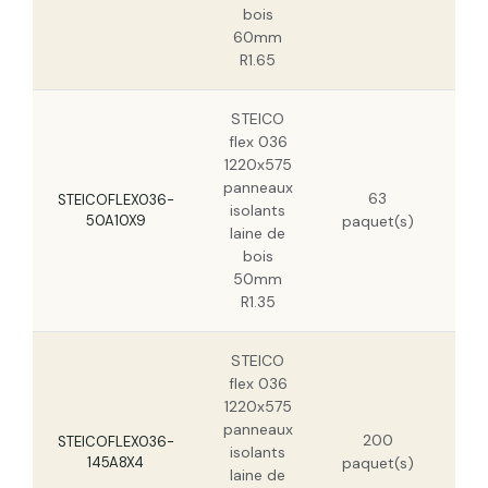
bois
60mm
R1.65
STEICO
flex 036
1220x575
panneaux
63
6,
STEICOFLEX036-
isolants
50A10X9
paquet(s)
4,
laine de
bois
50mm
R1.35
STEICO
flex 036
1220x575
panneaux
19,
200
STEICOFLEX036-
isolants
145A8X4
paquet(s)
laine de