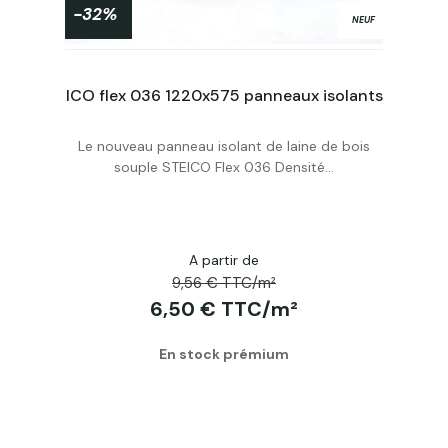
-32%
NEUF
STEICO flex 036 1220x575 panneaux isolants laine de bois 100mm R2.75
STEICO flex 036 1220x575 panneaux isolants laine de bois 60mm R1.65
Le nouveau panneau isolant de laine de bois
Acheter
souple STEICO Flex 036 Densité...
A partir de
9,56 € TTC/m²
6,50 € TTC/m²
En stock prémium