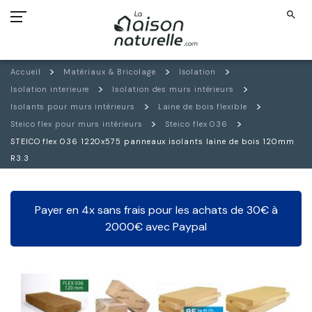
search
Accueil
Matériaux & Bricolage
Isolation
Isolation interieure
Isolation des murs intérieurs
Isolants pour murs intérieurs
Laine de bois flexible
Steico flex pour murs intérieurs
Steico flex 036
STEICO flex 036 1220x575 panneaux isolants laine de bois 120mm
R3.3
Payer en 4x sans frais pour les achats de 30€ à
2000€ avec Paypal