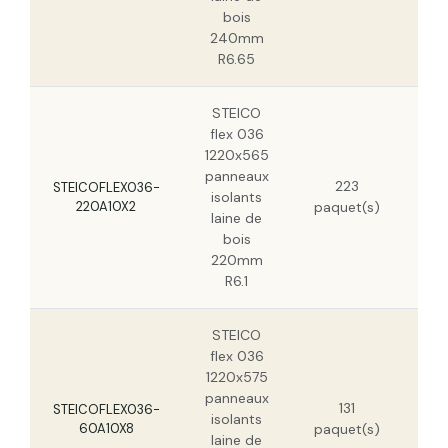
bois
240mm
R6.65
STEICO
flex 036
1220x565
panneaux
29,
223
STEICOFLEX036-
isolants
220A10X2
paquet(s)
laine de
bois
220mm
R6.1
STEICO
flex 036
1220x575
panneaux
131
7,
STEICOFLEX036-
isolants
60A10X8
paquet(s)
5,
laine de