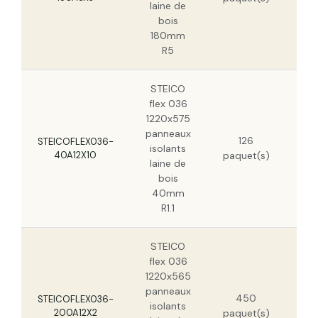
isolants laine de bois 240mm R6.65
laine de
bois
180mm
R5
STEICO
flex 036
1220x575
panneaux
126
5,
STEICOFLEX036-
isolants
40A12X10
paquet(s)
3,
laine de
bois
40mm
R1.1
STEICO
flex 036
1220x565
panneaux
450
STEICOFLEX036-
isolants
200A12X2
paquet(s)