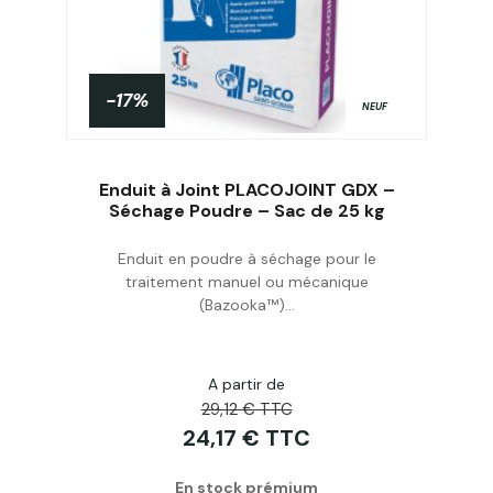
-17%
NEUF
Enduit à Joint PLACOJOINT GDX –
Séchage Poudre – Sac de 25 kg
Enduit en poudre à séchage pour le
Acheter
traitement manuel ou mécanique
(Bazooka™)...
A partir de
29,12 € TTC
24,17 € TTC
En stock prémium