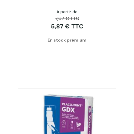
A partir de
Acheter
7,07 € TTC
5,87 € TTC
En stock prémium