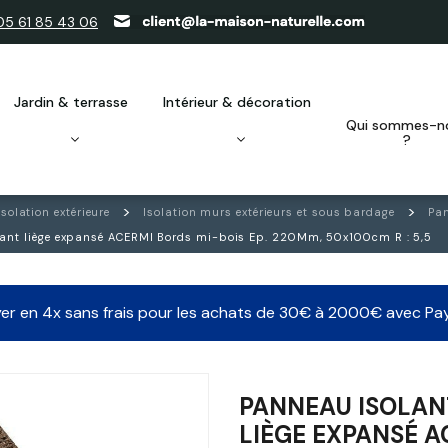
05 61 85 43 06
jardin & terrasse
intérieur & décoration
qui sommes-nous
?
Isolation extérieure
Isolation murs extérieurs et sous bardage
Pan
ant liège expansé ACERMI Bords mi-bois Ep. 220Mm, 50x100cm R : 5,5
er en 4x sans frais pour les achats de 30€ à 2000€ avec Pa
PANNEAU ISOLAN
LIÈGE EXPANSÉ A