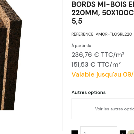
BORDS MI-BOIS E
220MM, 50X100CM
5,5
RÉFÉRENCE:
AMOR-TLGSRL220
À partir de
236,76 € TTC/m²
151,53 € TTC/m²
Valable jusqu'au 09
Autres options
Voir les autres opt
Panneau isolant li
bois Ep. 50Mm, 50X
-
+