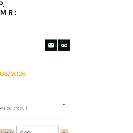
P.
 R :
/08/2026
ions du produit
ège expansé ACERMI Bords mi-
100cm R : 1,25 (épaisseur de