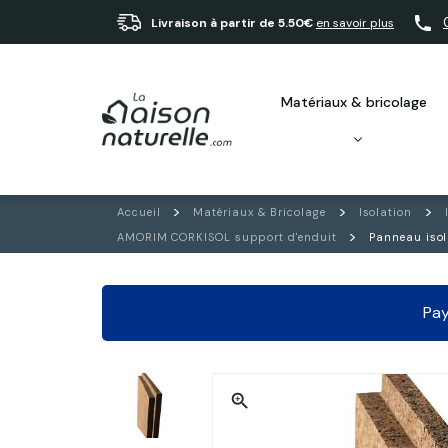
Livraison à partir de 5.50€
en savoir plus
matériaux & bricolage
Accueil
Matériaux & Bricolage
Isolation
AMORIM CORKISOL support d'enduit
Panneau isol
Pay
zoom_in