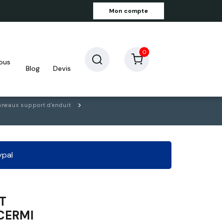
Mon compte
0
blog
devis
neaux support d'enduit
ypal
T
CERMI