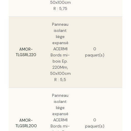
50x100cm
R : 5,75
Panneau
isolant
liège
expansé
197
ACERMI
0
H
AMOR-
TLGSRL220
Bords mi-
paquet(s)
126
bois Ep.
H
220Mm,
50x100cm
R : 5,5
Panneau
isolant
liège
expansé
179
ACERMI
0
H
AMOR-
TLGSRL200
Bords mi-
paquet(s)
114