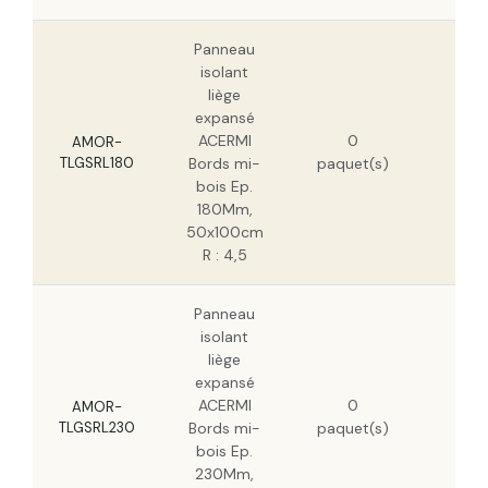
Panneau
isolant
liège
expansé
322
ACERMI
0
H
AMOR-
TLGSRL180
Bords mi-
paquet(s)
206
bois Ep.
H
180Mm,
50x100cm
R : 4,5
Panneau
isolant
liège
expansé
206
ACERMI
0
H
AMOR-
TLGSRL230
Bords mi-
paquet(s)
132
bois Ep.
H
230Mm,