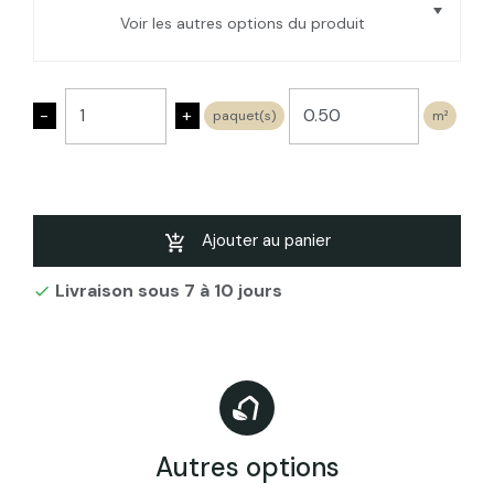
Voir les autres options du produit
Panneau isolant liège expansé ACERMI
Bords mi-bois Ep. 50Mm, 50X100cm R :
-
+
paquet(s)
m²
1,25 (épaisseur de 50 à 300mm)
Panneau isolant liège expansé ACERMI
Bords mi-bois Ep. 70Mm, 50X100cm R :
1,75
Panneau isolant liège expansé ACERMI
Ajouter au panier
Bords mi-bois Ep. 60Mm, 50X100cm R :
1,5
Livraison sous 7 à 10 jours

Panneau isolant liège expansé ACERMI
Bords mi-bois Ep. 80Mm, 50X100cm R : 2
Panneau isolant liège expansé ACERMI
Bords mi-bois Ep. 110Mm, 50X100cm R :
2,75
Autres options
Panneau isolant liège expansé ACERMI