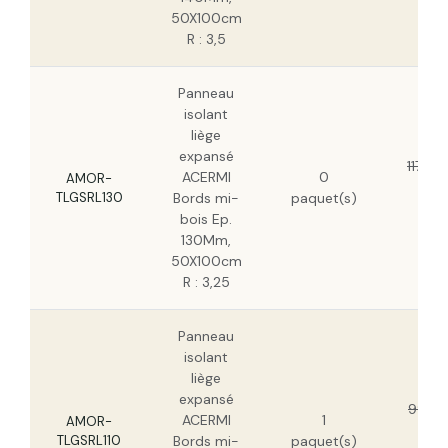
50X100cm
R : 3,5
Panneau
isolant
liège
expansé
117,08
ACERMI
0
AMOR-
74
TLGSRL130
Bords mi-
paquet(s)
H
bois Ep.
130Mm,
50X100cm
R : 3,25
Panneau
isolant
liège
expansé
99,51
ACERMI
1
AMOR-
63
TLGSRL110
Bords mi-
paquet(s)