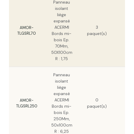
Panneau
isolant
liège
expansé
64
ACERMI
3
H
AMOR-
TLGSRL70
Bords mi-
paquet(s)
40
bois Ep.
H
70Mm,
50X100cm
R : 1,75
Panneau
isolant
liège
expansé
224
ACERMI
0
H
AMOR-
TLGSRL250
Bords mi-
paquet(s)
143
bois Ep.
H
250Mm,
50x100cm
R : 6,25