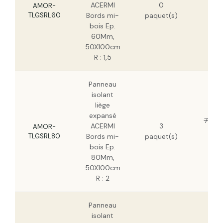
ACERMI
0
H
AMOR-
TLGSRL60
Bords mi-
paquet(s)
35
bois Ep.
H
60Mm,
50X100cm
R : 1,5
Panneau
isolant
liège
expansé
73,19
ACERMI
3
AMOR-
46
TLGSRL80
Bords mi-
paquet(s)
H
bois Ep.
80Mm,
50X100cm
R : 2
Panneau
isolant