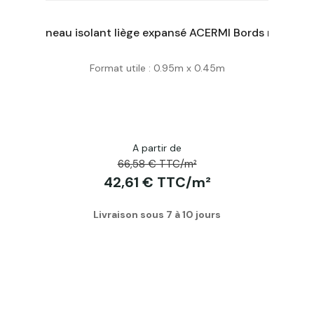
Panneau isolant liège expansé ACERMI Bords mi-bois Ep. 220Mm, 50x100cm R : 5,5
Panneau isolant liège expansé ACERMI Bords mi-bois Ep. 60Mm, 50X100cm R : 1,5
Format utile : 0.95m x 0.45m
Acheter
A partir de
66,58 € TTC/m²
42,61 € TTC/m²
Livraison sous 7 à 10 jours