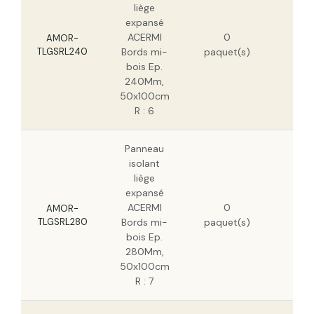
liège
expansé
215
Panneau isolant liège expansé ACERMI
Bords mi-bois Ep. 300Mm, 50x100cm R :
ACERMI
0
H
AMOR-
7,5
TLGSRL240
Bords mi-
paquet(s)
137
bois Ep.
H
240Mm,
50x100cm
R : 6
Panneau
isolant
liège
expansé
251
ACERMI
0
H
AMOR-
TLGSRL280
Bords mi-
paquet(s)
160
bois Ep.
H
280Mm,
50x100cm
R : 7