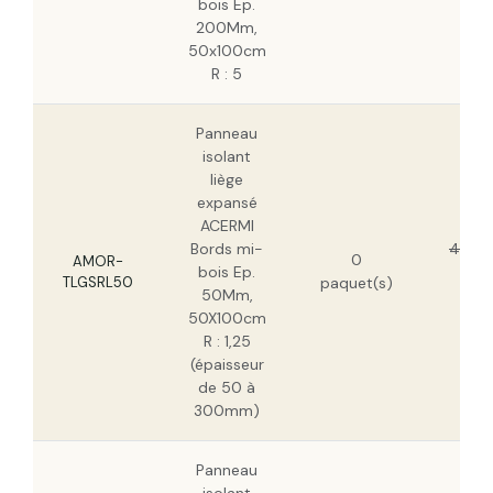
bois Ep.
H
200Mm,
50x100cm
R : 5
Panneau
isolant
liège
expansé
ACERMI
Bords mi-
46,31
0
AMOR-
bois Ep.
29
TLGSRL50
paquet(s)
50Mm,
H
50X100cm
R : 1,25
(épaisseur
de 50 à
300mm)
Panneau