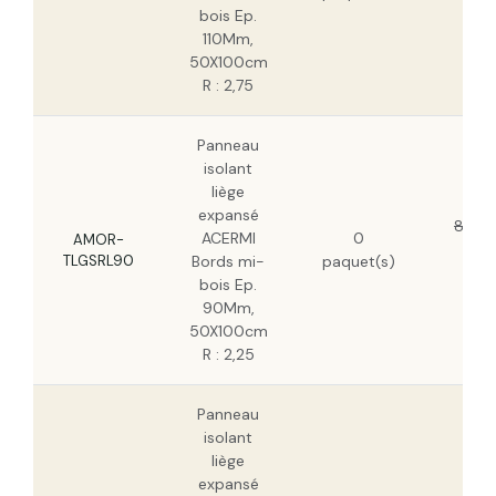
H
bois Ep.
110Mm,
50X100cm
R : 2,75
Panneau
isolant
liège
expansé
81,77
ACERMI
0
AMOR-
52
TLGSRL90
Bords mi-
paquet(s)
H
bois Ep.
90Mm,
50X100cm
R : 2,25
Panneau
isolant
liège
expansé
55