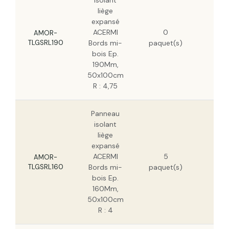
isolant
liège
expansé
170
ACERMI
0
H
AMOR-
TLGSRL190
Bords mi-
paquet(s)
109
bois Ep.
H
190Mm,
50x100cm
R : 4,75
Panneau
isolant
liège
expansé
143
ACERMI
5
H
AMOR-
TLGSRL160
Bords mi-
paquet(s)
91
bois Ep.
H
160Mm,
50x100cm
R : 4