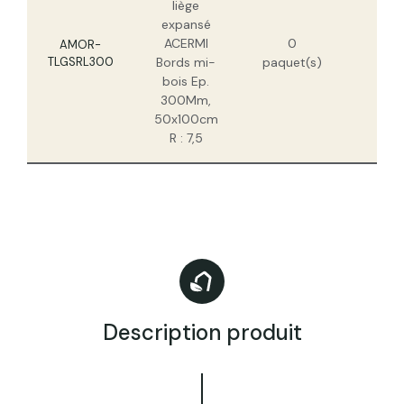
liège
expansé
267
ACERMI
0
H
AMOR-
TLGSRL300
Bords mi-
paquet(s)
171
bois Ep.
H
300Mm,
50x100cm
R : 7,5
Description produit