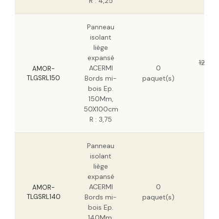
R : 4,25
Panneau
isolant
liège
expansé
122,77
ACERMI
0
AMOR-
78
TLGSRL150
Bords mi-
paquet(s)
H
bois Ep.
150Mm,
50X100cm
R : 3,75
Panneau
isolant
liège
expansé
126
ACERMI
0
H
AMOR-
TLGSRL140
Bords mi-
paquet(s)
80
bois Ep.
H
140Mm,