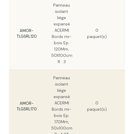
Panneau
isolant
liège
expansé
108
ACERMI
0
H
AMOR-
TLGSRL120
Bords mi-
paquet(s)
69
bois Ep.
H
120Mm,
50X100cm
R : 3
Panneau
isolant
liège
expansé
138
ACERMI
0
H
AMOR-
TLGSRL170
Bords mi-
paquet(s)
88
bois Ep.
H
170Mm,
50x100cm