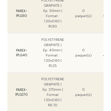
POLYSTYRENE
GRAPHITE |
Ep. 50mm |
0
7,60
PAREX-
IPLG50
Format :
paquet(s)
5,54
1.20x0.60 |
R1,60
POLYSTYRENE
GRAPHITE |
Ep. 40mm |
0
6,08
PAREX-
IPLG40
Format :
paquet(s)
4,44
1.20x0.60 |
R1,25
POLYSTYRENE
GRAPHITE |
5
Ep. 270mm |
0
PAREX-
IPLG270
Format
paquet(s)
3
1.20x0.60 |
R8.70