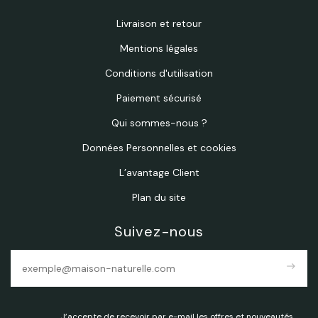
Livraison et retour
Mentions légales
Conditions d'utilisation
Paiement sécurisé
Qui sommes-nous ?
Données Personnelles et cookies
L’avantage Client
Plan du site
Suivez-nous
east
J’accepte de recevoir par e-mail les offres et nouveautés