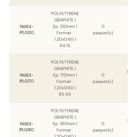
POLYSTYRENE
GRAPHITE |
2
Ep. 130mm |
0
PAREX-
IPLG130
Format :
paquet(s)
2
1.20x0.60 |
R4.15
POLYSTYRENE
GRAPHITE |
25,8
Ep. 170mm |
0
PAREX-
1
IPLG170
Format :
paquet(s)
1.20x0.60 |
R5.45
POLYSTYRENE
GRAPHITE |
27,3
Ep. 180mm |
0
PAREX-
1
IPLG180
Format :
paquet(s)
1.20x0.60 |