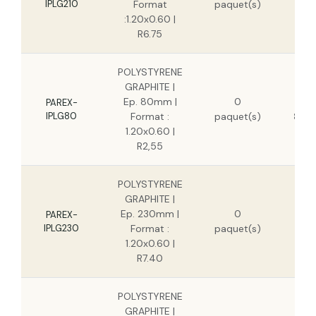
IPLG210
Format
paquet(s)
:1.20x0.60 |
R6.75
POLYSTYRENE
GRAPHITE |
Ep. 80mm |
0
12,1
PAREX-
IPLG80
Format :
paquet(s)
8,87
1.20x0.60 |
R2,55
POLYSTYRENE
GRAPHITE |
3
Ep. 230mm |
0
PAREX-
IPLG230
Format :
paquet(s)
2
1.20x0.60 |
R7.40
POLYSTYRENE
GRAPHITE |