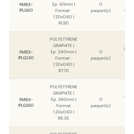
Ep. 60mm |
0
9,1
PAREX-
IPLG60
Format :
paquet(s)
6,65
1.20x0.60 |
R1,90
POLYSTYRENE
GRAPHITE |
36,4
Ep. 240mm |
0
PAREX-
2
IPLG240
Format :
paquet(s)
1.20x0.60 |
R7.70
POLYSTYRENE
GRAPHITE |
51,0
Ep. 260mm |
0
PAREX-
3
IPLG260
Format
paquet(s)
1.20x0.60 |
R8.35