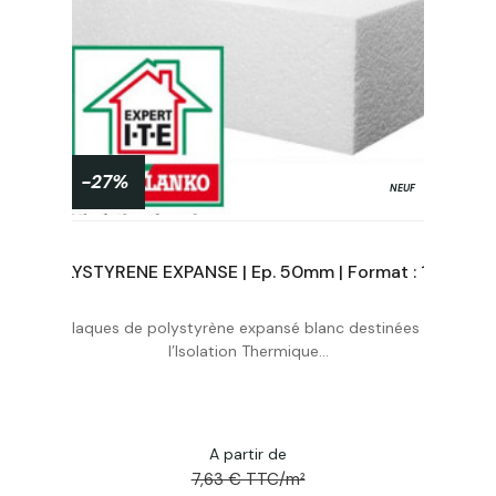
-27%
NEUF
POLYSTYRENE EXPANSE | Ep. 220mm | Format : 1.20x0.60 | R5.80
POLYSTYRENE EXPANSE | Ep. 50mm | Format : 1.20x0.60 | R1,30
à
Plaques de polystyrène expansé blanc destinées à
Acheter
l’Isolation Thermique...
A partir de
7,63 € TTC/m²