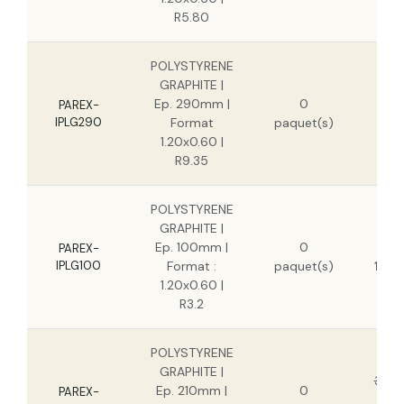
R5.80
POLYSTYRENE
GRAPHITE |
6
Ep. 290mm |
0
PAREX-
IPLG290
Format
paquet(s)
4
1.20x0.60 |
R9.35
POLYSTYRENE
GRAPHITE |
Ep. 100mm |
0
15,1
PAREX-
IPLG100
Format :
paquet(s)
11,0
1.20x0.60 |
R3.2
POLYSTYRENE
GRAPHITE |
36,3
Ep. 210mm |
0
PAREX-
2