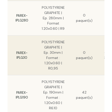
POLYSTYRENE
5
GRAPHITE |
0
PAREX-
Ep. 280mm |
IPLG280
paquet(s)
4
Format
1.20x0.60 | R9
POLYSTYRENE
GRAPHITE |
Ep. 30mm |
0
4,56
PAREX-
IPLG30
Format :
paquet(s)
3,33
1.20x0.60 |
R0,95
POLYSTYRENE
GRAPHITE |
19,1
Ep. 190mm |
42
PAREX-
1
IPLG190
Format :
paquet(s)
1.20x0.60 |
R6.10