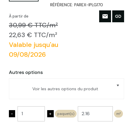
RÉFÉRENCE:
PAREX-IPLG170
À partir de
30,99 € TTC/m²
22,63 € TTC/m²
Valable jusqu'au
09/08/2026
Autres options
Voir les autres options du produit
POLYSTYRENE GRAPHITE | Ep. 20mm |
Format : 1.20x0.60 | R0,60
-
+
paquet(s)
m²
POLYSTYRENE GRAPHITE | Ep. 30mm |
Format : 1.20x0.60 | R0,95