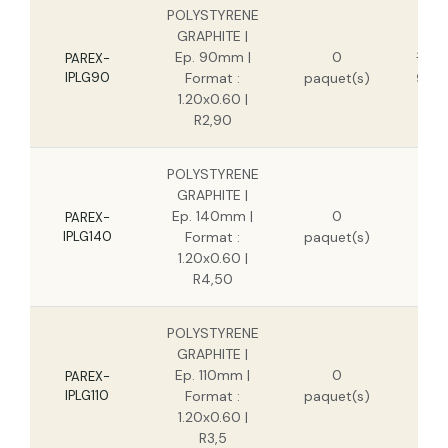
POLYSTYRENE GRAPHITE | Ep. 240mm |
POLYSTYRENE
Format : 1.20x0.60 | R7.70
GRAPHITE |
Ep. 90mm |
0
13,6
PAREX-
IPLG90
Format :
paquet(s)
9,98
POLYSTYRENE GRAPHITE | Ep. 220mm |
Format : 1.20x0.60 | R7.05
1.20x0.60 |
R2,90
POLYSTYRENE
GRAPHITE |
21,2
Ep. 140mm |
0
PAREX-
1
IPLG140
Format :
paquet(s)
1.20x0.60 |
R4,50
POLYSTYRENE
GRAPHITE |
16,7
Ep. 110mm |
0
PAREX-
1
IPLG110
Format :
paquet(s)
1.20x0.60 |
R3,5