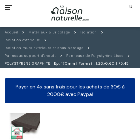
search
Accueil
Matériaux & Bricolage
Isolation
Isolation extérieure
Isolation murs extérieurs et sous bardage
Panneaux support d'enduit
Panneaux de Polystyrène Lisse
POLYSTYRENE GRAPHITE | Ep. 170mm | Format : 1.20x0.60 | R5.45
Payer en 4x sans frais pour les achats de 30€ à
2000€ avec Paypal