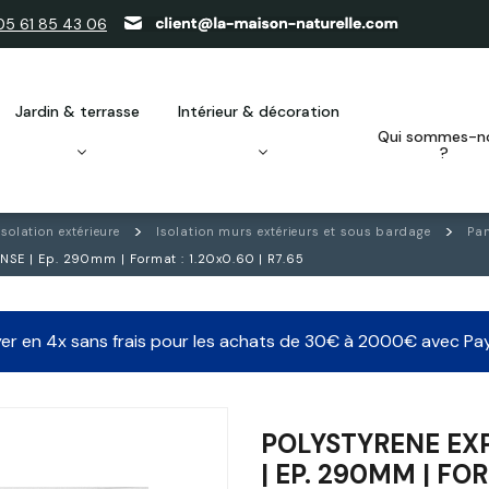
05 61 85 43 06
jardin & terrasse
intérieur & décoration
qui sommes-nous
?
Isolation extérieure
Isolation murs extérieurs et sous bardage
Pan
SE | Ep. 290mm | Format : 1.20x0.60 | R7.65
er en 4x sans frais pour les achats de 30€ à 2000€ avec Pa
POLYSTYRENE EX
| EP. 290MM | FO