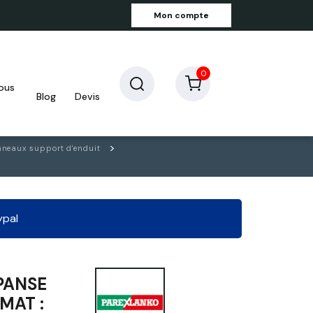
Mon compte
0
blog
devis
neaux support d'enduit
ypal
PANSE
RMAT :