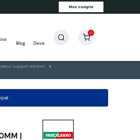
Mon compte
0
blog
devis
neaux support d'enduit
ypal
30MM |