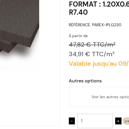
FORMAT : 1.20X0.6
R7.40
RÉFÉRENCE:
PAREX-IPLG230
À partir de
47,82 € TTC/m²
34,91 € TTC/m²
Valable jusqu'au 09
Autres options
Voir les autres opt
POLYSTYRENE GRAPH
1.20x0.60 | R0,60
-
+
pa