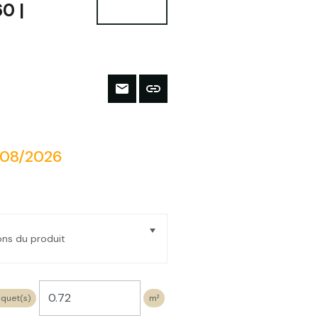
0 |
/08/2026
ions du produit
ITE | Ep. 20mm | Format :
quet(s)
m²