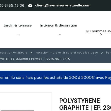
05 61 85 43 06
jardin & terrasse
intérieur & décoration
qui sommes-nous
?
Isolation extérieure
Isolation murs extérieurs et sous bardage
Pan
ITE | Ep. 230mm | Format : 1.20x0.60 | R7.40
er en 4x sans frais pour les achats de 30€ à 2000€ avec Pa
POLYSTYRENE
GRAPHITE | EP. 2