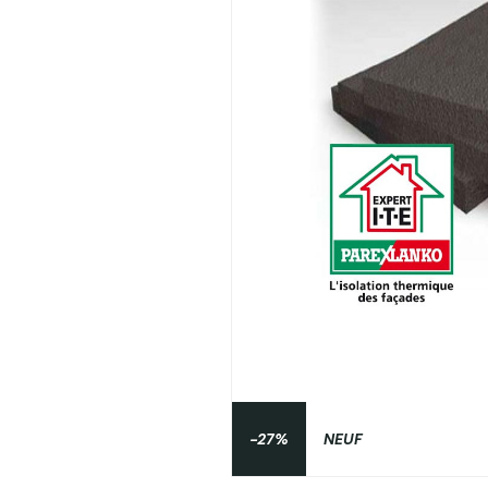
-27%
NEUF