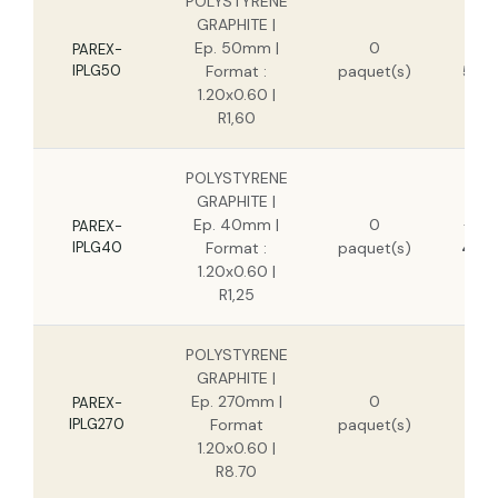
POLYSTYRENE
GRAPHITE |
Ep. 50mm |
0
7,60
PAREX-
IPLG50
Format :
paquet(s)
5,54
1.20x0.60 |
R1,60
POLYSTYRENE
GRAPHITE |
Ep. 40mm |
0
6,08
PAREX-
IPLG40
Format :
paquet(s)
4,44
1.20x0.60 |
R1,25
POLYSTYRENE
GRAPHITE |
5
Ep. 270mm |
0
PAREX-
IPLG270
Format
paquet(s)
3
1.20x0.60 |
R8.70