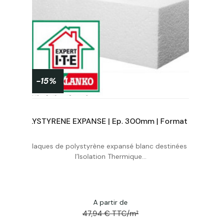
-15%
POLYSTYRENE EXPANSE | Ep. 130mm | Format : 1.20x0.60 | R3,40
POLYSTYRENE EXPANSE | Ep. 300mm | Format : 1.20x0.60 | R7,90
à
Plaques de polystyrène expansé blanc destinées à
Acheter
l’Isolation Thermique...
A partir de
47,94 € TTC/m²