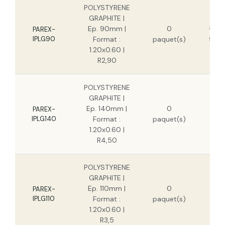
POLYSTYRENE GRAPHITE | Ep. 240mm |
POLYSTYRENE
Format : 1.20x0.60 | R7.70
GRAPHITE |
Ep. 90mm |
0
13,6
PAREX-
IPLG90
Format :
paquet(s)
9,98
POLYSTYRENE GRAPHITE | Ep. 220mm |
Format : 1.20x0.60 | R7.05
1.20x0.60 |
R2,90
POLYSTYRENE
GRAPHITE |
21,2
Ep. 140mm |
0
PAREX-
1
IPLG140
Format :
paquet(s)
1.20x0.60 |
R4,50
POLYSTYRENE
GRAPHITE |
16,7
Ep. 110mm |
0
PAREX-
1
IPLG110
Format :
paquet(s)
1.20x0.60 |
R3,5