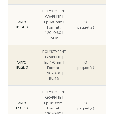
POLYSTYRENE
GRAPHITE |
2
Ep. 130mm |
0
PAREX-
IPLG130
Format :
paquet(s)
2
1.20x0.60 |
R4.15
POLYSTYRENE
GRAPHITE |
25,8
Ep. 170mm |
0
PAREX-
1
IPLG170
Format :
paquet(s)
1.20x0.60 |
R5.45
POLYSTYRENE
GRAPHITE |
27,3
Ep. 180mm |
0
PAREX-
1
IPLG180
Format :
paquet(s)
1.20x0.60 |