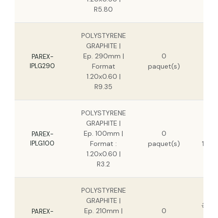
R5.80
POLYSTYRENE
GRAPHITE |
6
Ep. 290mm |
0
PAREX-
IPLG290
Format
paquet(s)
4
1.20x0.60 |
R9.35
POLYSTYRENE
GRAPHITE |
Ep. 100mm |
0
15,1
PAREX-
IPLG100
Format :
paquet(s)
11,0
1.20x0.60 |
R3.2
POLYSTYRENE
GRAPHITE |
36,3
Ep. 210mm |
0
PAREX-
2