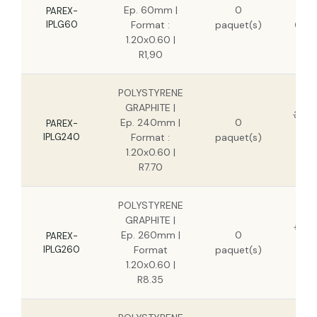
Ep. 60mm |
0
9,1
PAREX-
IPLG60
Format :
paquet(s)
6,65
1.20x0.60 |
R1,90
POLYSTYRENE
GRAPHITE |
36,4
Ep. 240mm |
0
PAREX-
2
IPLG240
Format :
paquet(s)
1.20x0.60 |
R7.70
POLYSTYRENE
GRAPHITE |
51,0
Ep. 260mm |
0
PAREX-
3
IPLG260
Format
paquet(s)
1.20x0.60 |
R8.35