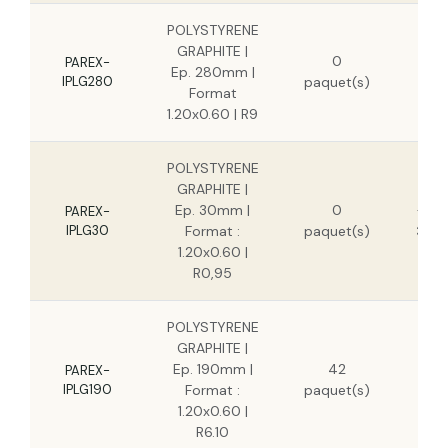
POLYSTYRENE
5
GRAPHITE |
0
PAREX-
Ep. 280mm |
IPLG280
paquet(s)
4
Format
1.20x0.60 | R9
POLYSTYRENE
GRAPHITE |
Ep. 30mm |
0
4,56
PAREX-
IPLG30
Format :
paquet(s)
3,33
1.20x0.60 |
R0,95
POLYSTYRENE
GRAPHITE |
19,1
Ep. 190mm |
42
PAREX-
1
IPLG190
Format :
paquet(s)
1.20x0.60 |
R6.10