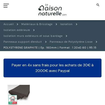
search
Accueil
Matériaux & Bricolage
Isolation
Isolation extérieure
Isolation murs extérieurs et sous bardage
Panneaux support d'enduit
Panneaux de Polystyrène Lisse
POLYSTYRENE GRAPHITE | Ep. 160mm | Format : 1.20x0.60 | R5.15
Payer en 4x sans frais pour les achats de 30€ à
2000€ avec Paypal