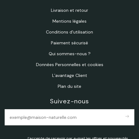
Livraison et retour
Mentions légales
Conditions d'utilisation
Paiement sécurisé
Qui sommes-nous ?
Données Personnelles et cookies
L’avantage Client
Plan du site
Suivez-nous
east
J’accepte de recevoir par e-mail les offres et nouveautés