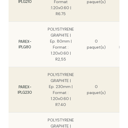
IPLG210
Format
paquet(s)
:1.20x0.60 |
R6.75
POLYSTYRENE
GRAPHITE |
Ep. 80mm |
0
12,1
PAREX-
IPLG80
Format :
paquet(s)
8,87
1.20x0.60 |
R2,55
POLYSTYRENE
GRAPHITE |
3
Ep. 230mm |
0
PAREX-
IPLG230
Format :
paquet(s)
2
1.20x0.60 |
R7.40
POLYSTYRENE
GRAPHITE |