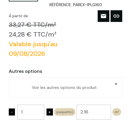
RÉFÉRENCE:
PAREX-IPLG160
À partir de
33,27 € TTC/m²
24,28 € TTC/m²
Valable jusqu'au
09/08/2026
Autres options
Voir les autres options du produit
POLYSTYRENE GRAPHITE | Ep. 20mm |
Format : 1.20x0.60 | R0,60
-
+
paquet(s)
m²
POLYSTYRENE GRAPHITE | Ep. 30mm |
Format : 1.20x0.60 | R0,95