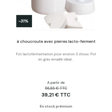
-31%
Râpe à choucroute en bois petit modèle lames démontables
Pot à choucroute avec pierres lacto-fermentation 3L Blanc
Pot lactofermentation pour environ 3 choux. Pot
Acheter
en grès émaillé idéal...
A partir de
56,83 € TTC
39,21 € TTC
En stock prémium