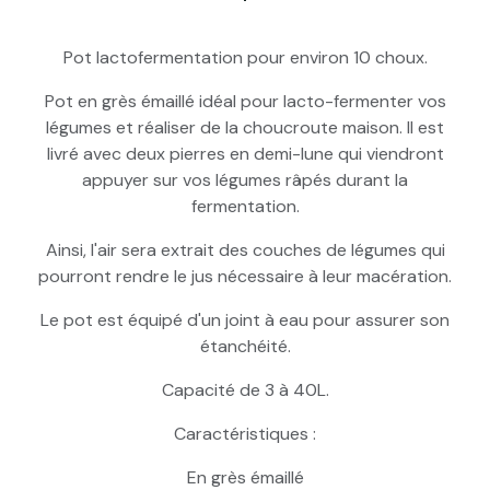
Pot à choucroute avec pierres lacto-
Pot lactofermentation pour environ 10 choux.
fermentation 10L Blanc
Pot en grès émaillé idéal pour lacto-fermenter vos
légumes et réaliser de la choucroute maison. Il est
Pot à choucroute avec pierres lacto-
fermentation 10L Marron
livré avec deux pierres en demi-lune qui viendront
appuyer sur vos légumes râpés durant la
Pot à choucroute avec pierres lacto-
fermentation.
fermentation 20L Marron
Ainsi, l'air sera extrait des couches de légumes qui
pourront rendre le jus nécessaire à leur macération.
Pot à choucroute avec pierres lacto-
fermentation 20L Blanc
Le pot est équipé d'un joint à eau pour assurer son
étanchéité.
Capacité de 3 à 40L.
Caractéristiques :
En grès émaillé