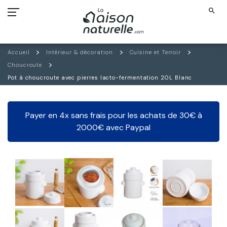
search
Accueil
Intérieur & décoration
Cuisine et Terroir
Choucroute
Pot à choucroute avec pierres lacto-fermentation 20L Blanc
Payer en 4x sans frais pour les achats de 30€ à
2000€ avec Paypal