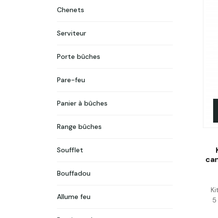
Chenets
Serviteur
Porte bûches
Pare-feu
Panier à bûches
Range bûches
Soufflet
ca
Bouffadou
Ki
Allume feu
5