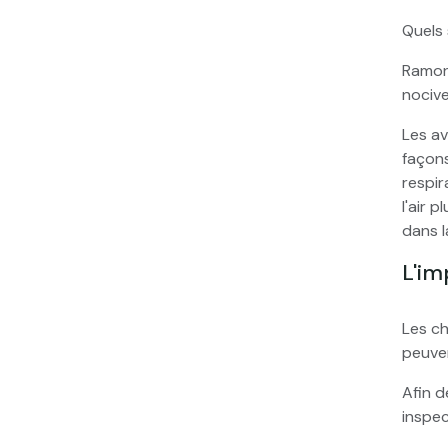
Quels
Ramon
nocive
Les a
façons
respir
l'air 
dans l
L'im
Les ch
peuven
Afin d
inspec