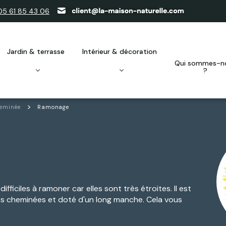
05 61 85 43 06
jardin & terrasse
intérieur & décoration
qui sommes-nous
?
heminée
Ramonage
fficiles à ramoner car elles sont très étroites. Il est
les cheminées et doté d'un long manche. Cela vous