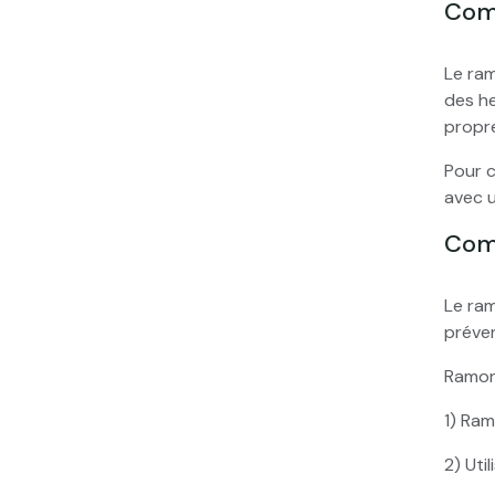
Com
Le ra
des he
propr
Pour c
avec u
Com
Le ram
préven
Ramon
1) Ram
2) Uti