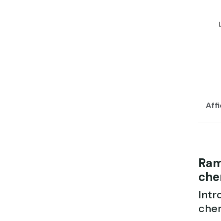
Aff
Ram
che
Intr
che