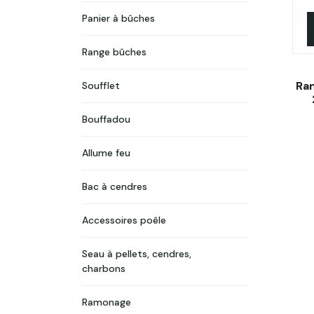
Panier à bûches
Range bûches
Ra
Soufflet
Bouffadou
Allume feu
Bac à cendres
Accessoires poêle
Seau à pellets, cendres,
charbons
Ramonage