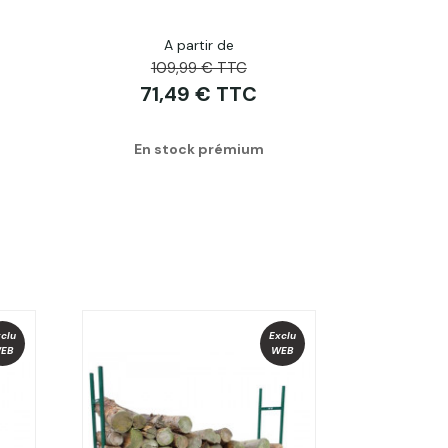
A partir de
109,99 € TTC
71,49 € TTC
En stock prémium
clu
Exclu
EB
WEB