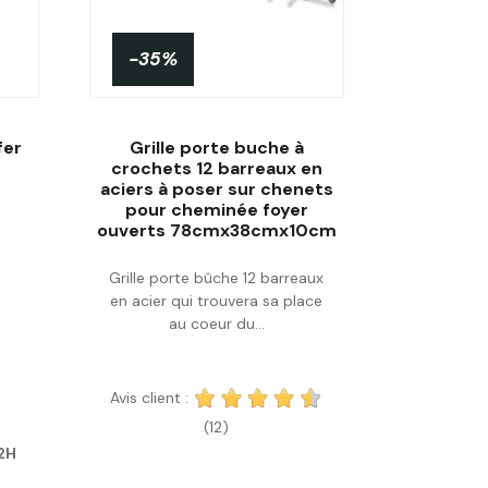
-35%
fer
Grille porte buche à
crochets 12 barreaux en
aciers à poser sur chenets
pour cheminée foyer
Acheter
ouverts 78cmx38cmx10cm
Grille porte bûche 12 barreaux
en acier qui trouvera sa place
au coeur du...
Avis client :
(12)
72H