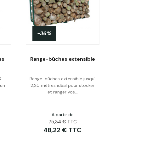
-36%
es
Range-bûches extensible
3
Range-bûches extensible jusqu'
Acheter
imum
2,20 mètres idéal pour stocker
et ranger vos...
A partir de
75,34 € TTC
48,22 € TTC