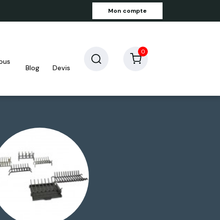
Mon compte
0
blog
devis