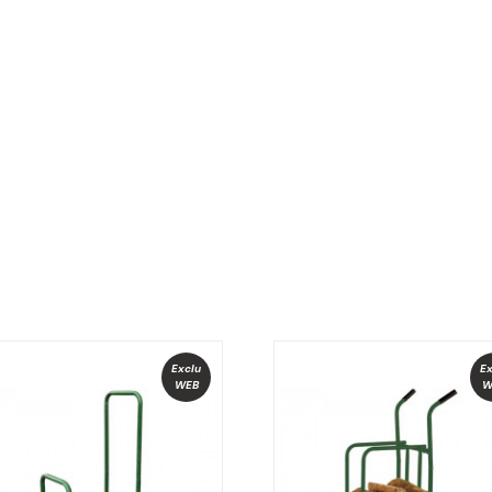
Exclu
Ex
WEB
W