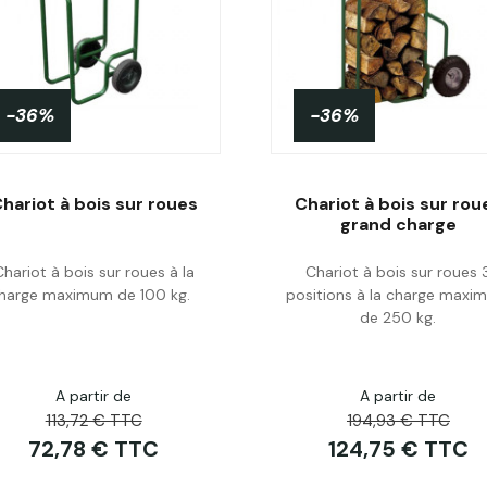
-36%
-36%
hariot à bois sur roues
Chariot à bois sur rou
grand charge
Chariot à bois sur roues à la
Chariot à bois sur roues 
Acheter
Acheter
harge maximum de 100 kg.
positions à la charge max
de 250 kg.
A partir de
A partir de
113,72 € TTC
194,93 € TTC
72,78 € TTC
124,75 € TTC