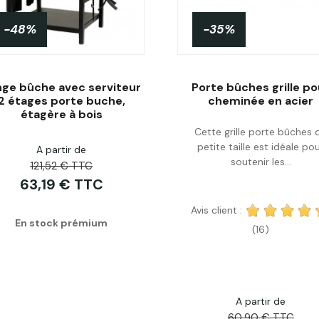
-48%
-35%
nge bûche avec serviteur
Porte bûches grille po
2 étages porte buche,
cheminée en acier
étagère à bois
Cette grille porte bûches 
Acheter
Acheter
petite taille est idéale po
A partir de
soutenir les...
121,52 € TTC
63,19 € TTC
Avis client :
En stock prémium
(16)
A partir de
60,90 € TTC