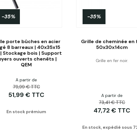
-35%
-35%
lle porte bûches en acier
Grille de cheminée en 
gé 8 barreaux | 40x35x15
50x30x14cm
| Stockage bois | Support
oyers ouverts chenêts |
Grille en fer noir.
Acheter
Acheter
QEM
A partir de
79,99 € TTC
51,99 € TTC
A partir de
73,41 € TTC
47,72 € TTC
En stock prémium
En stock, expédié sous 