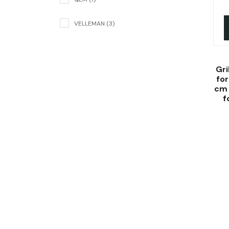
VELLEMAN (3)
Gri
for
cm 
f