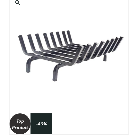
zoom_in
Top
-46%
Produit