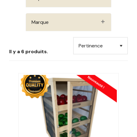
un modèle plus ou moins grand. Assurez-vous de
disposer de l'espace nécessaire pour le placer dans un
endroit frais et sec.
Marque
Le matériau de la toile moustiquaire
Que ce soit en aluminium ou en PVC, chaque matériau
présente des avantages spécifiques. L'aluminium est
réputé pour sa solidité, tandis que le PVC est apprécié
Il y a 6 produits.
pour sa légèreté et sa facilité d'entretien.
En conclusion
Les garde-manger fruitiers incarnent l'alliance parfaite
entre tradition et modernité, offrant une solution de
conservation naturelle et efficace pour vos fruits. Avec
leur design intemporel et leurs matériaux de qualité, ils
sont promis à une place de choix dans nos cuisines.