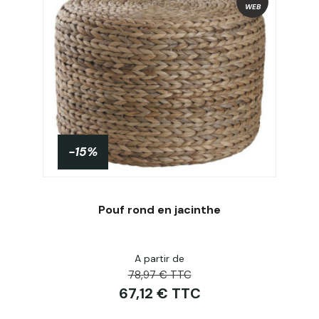
WEB
-15%
PROMO !
Pouf rond en jacinthe
A partir de
Acheter
78,97 € TTC
67,12 € TTC