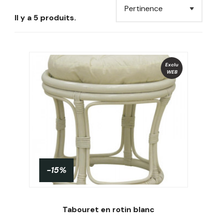
Il y a 5 produits.
Exclu
WEB
-15%
PROMO !
Tabouret en rotin blanc