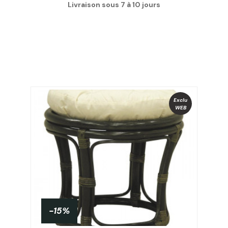
Livraison sous 7 à 10 jours
Exclu
WEB
-15%
PROMO !