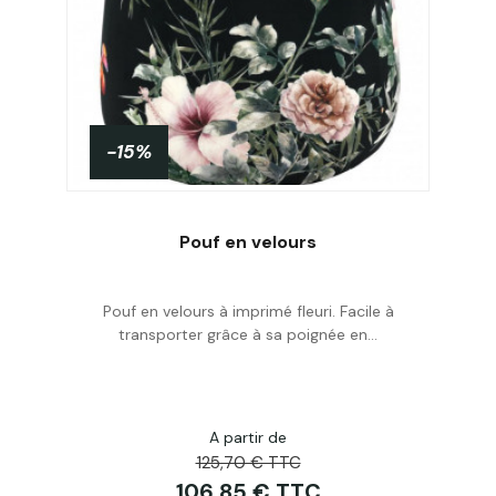
-15%
PROMO !
Pouf en velours
Pouf en velours à imprimé fleuri. Facile à
Acheter
transporter grâce à sa poignée en...
A partir de
125,70 € TTC
106,85 € TTC