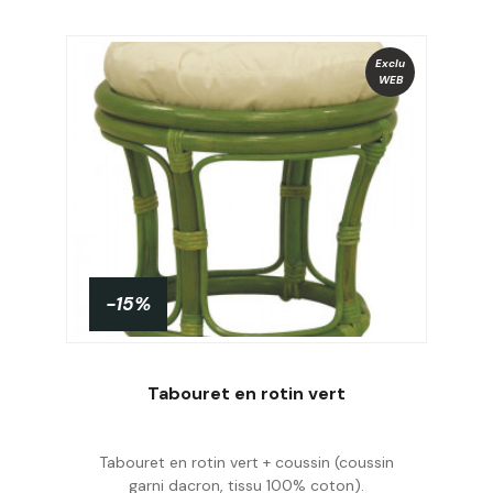
Exclu
WEB
-15%
PROMO !
Tabouret en rotin vert
Tabouret en rotin vert + coussin (coussin
Acheter
garni dacron, tissu 100% coton).