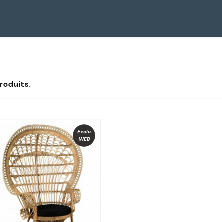
 produits.
Exclu
WEB