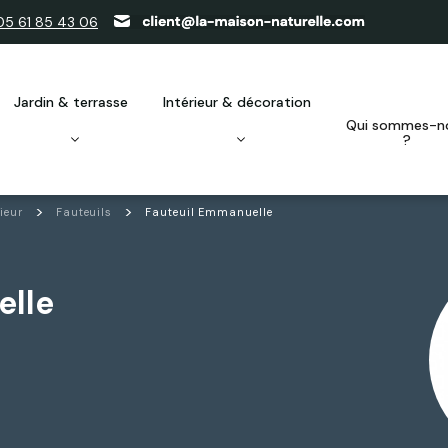
05 61 85 43 06
jardin & terrasse
intérieur & décoration
qui sommes-nous
?
rieur
Fauteuils
Fauteuil Emmanuelle
elle