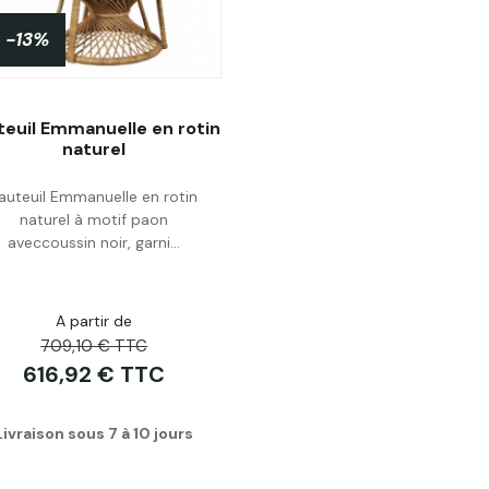
-13%
PROMO !
teuil Emmanuelle en rotin
naturel
auteuil Emmanuelle en rotin
Acheter
naturel à motif paon
aveccoussin noir, garni...
A partir de
709,10 € TTC
616,92 € TTC
Livraison sous 7 à 10 jours