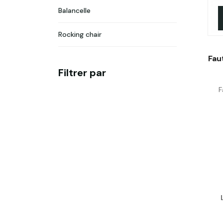
Balancelle
Rocking chair
Fau
Filtrer par
F