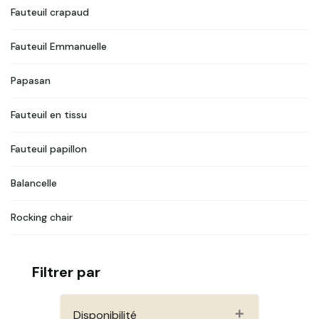
Le rotin est un matériau traditionnel utilisé dans de
Fauteuil crapaud
nombreux pays, principalement en Inde. Il est léger et
durable, ce qui en fait un excellent choix pour tout projet
de décoration intérieure.
Fauteuil Emmanuelle
Papasan
Fauteuil en tissu
Fauteuil papillon
Balancelle
Rocking chair
Filtrer par
Disponibilité