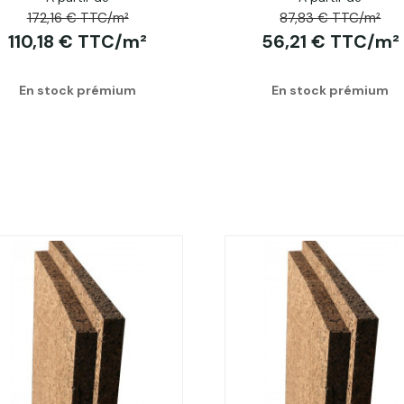
172,16 € TTC/m²
87,83 € TTC/m²
110,18 € TTC/m²
56,21 € TTC/m²
En stock prémium
En stock prémium