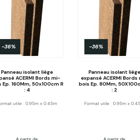
-36%
-36%
Panneau isolant liège
Panneau isolant lièg
pansé ACERMI Bords mi-
expansé ACERMI Bords 
s Ep. 160Mm, 50x100cm R
bois Ep. 80Mm, 50X100
: 4
: 2
Acheter
Acheter
ormat utile : 0.95m x 0.45m
Format utile : 0.95m x 0.
A partir de
A partir de