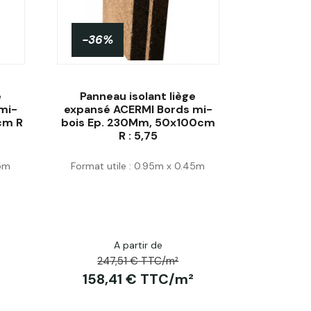
-36%
e
Panneau isolant liège
mi-
expansé ACERMI Bords mi-
cm R
bois Ep. 230Mm, 50x100cm
R : 5,75
Acheter
45m
Format utile : 0.95m x 0.45m
A partir de
247,51 € TTC/m²
158,41 € TTC/m²