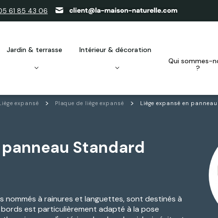
05 61 85 43 06
jardin & terrasse
intérieur & décoration
qui sommes-nous
?
Liège expansé
Plaque de liège expansé
Liège expansé en panneau
n panneau Standard
is nommés à rainures et languettes, sont destinés à
e bords est particulièrement adapté à la pose