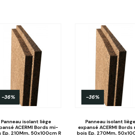
-36%
-36%
Panneau isolant liège
Panneau isolant lièg
pansé ACERMI Bords mi-
expansé ACERMI Bords 
s Ep. 210Mm, 50x100cm R
bois Ep. 270Mm, 50x1