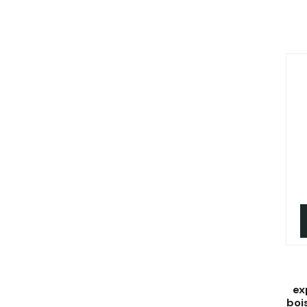
ex
boi