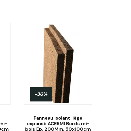
-36%
e
Panneau isolant liège
mi-
expansé ACERMI Bords mi-
00cm
bois Ep. 200Mm, 50x100cm