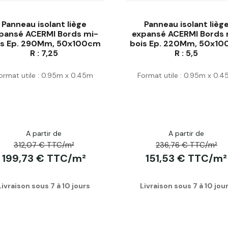
Panneau isolant liège
Panneau isolant lièg
pansé ACERMI Bords mi-
expansé ACERMI Bords 
is Ep. 290Mm, 50x100cm
bois Ep. 220Mm, 50x1
R : 7,25
R : 5,5
Acheter
Acheter
ormat utile : 0.95m x 0.45m
Format utile : 0.95m x 0.
A partir de
A partir de
312,07 € TTC/m²
236,76 € TTC/m²
199,73 € TTC/m²
151,53 € TTC/m²
Livraison sous 7 à 10 jours
Livraison sous 7 à 10 jou