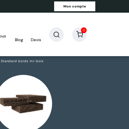
Mon compte
0
blog
devis
 Standard bords mi-bois