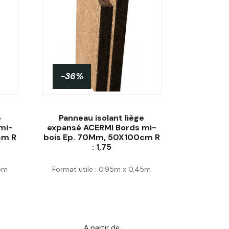
-36%
e
Panneau isolant liège
mi-
expansé ACERMI Bords mi-
cm R
bois Ep. 70Mm, 50X100cm R
: 1,75
Acheter
45m
Format utile : 0.95m x 0.45m
A partir de