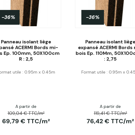
-36%
-36%
Panneau isolant liège
Panneau isolant lièg
pansé ACERMI Bords mi-
expansé ACERMI Bords 
is Ep. 100mm, 50X100cm
bois Ep. 110Mm, 50X100
R : 2,5
: 2,75
Acheter
Acheter
ormat utile : 0.95m x 0.45m
Format utile : 0.95m x 0.
A partir de
A partir de
109,04 € TTC/m²
119,41 € TTC/m²
69,79 € TTC/m²
76,42 € TTC/m²