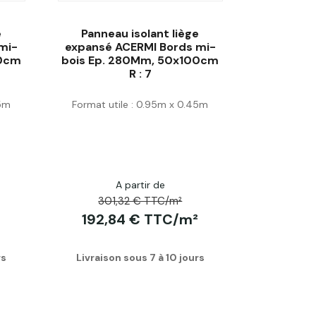
e
Panneau isolant liège
mi-
expansé ACERMI Bords mi-
00cm
bois Ep. 280Mm, 50x100cm
R : 7
Acheter
45m
Format utile : 0.95m x 0.45m
A partir de
301,32 € TTC/m²
192,84 € TTC/m²
rs
Livraison sous 7 à 10 jours