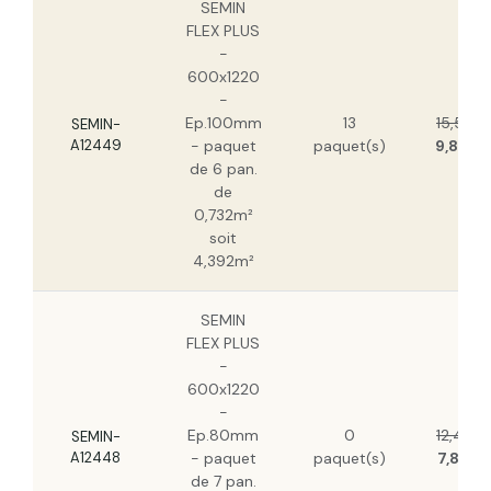
SEMIN
FLEX PLUS
-
600x1220
-
Ep.100mm
13
15,55 €
SEMIN-
A12449
- paquet
paquet(s)
9,80 €
de 6 pan.
de
0,732m²
soit
4,392m²
SEMIN
FLEX PLUS
-
600x1220
-
Ep.80mm
0
12,49 €
SEMIN-
A12448
- paquet
paquet(s)
7,87 €
de 7 pan.