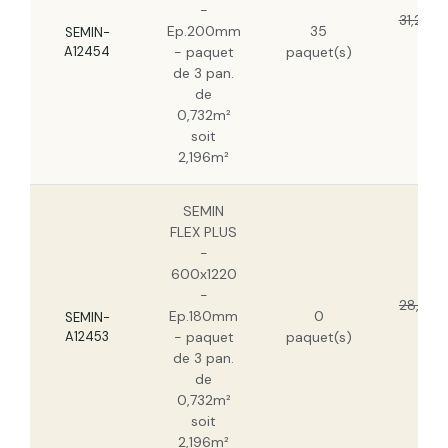
-
SEMIN FLEX PLUS - 600x1220 -
31,20 €
Ep.200mm
35
Ep.200mm - paquet de 3 pan. de
SEMIN-
19,6
0,732m² soit 2,196m²
A12454
- paquet
paquet(s)
HT
de 3 pan.
SEMIN FLEX PLUS - 600x1220 -
de
Ep.160mm - paquet de 4 pan. de
0,732m²
0,732m² soit 2,928m²
soit
2,196m²
SEMIN
FLEX PLUS
-
600x1220
-
28,13 €
Ep.180mm
0
SEMIN-
17,7
A12453
- paquet
paquet(s)
HT
de 3 pan.
de
0,732m²
soit
2,196m²