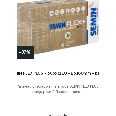
-37%
SEMIN FLEX PLUS - 600x1220 - Ep.120mm - paquet de 5 pan. de 0,732m² soit 3,66m²
SEMIN FLEX PLUS - 565x1220 - Ep.160mm - paquet de 4 pan. de 0,6893m² soit 2,7572m²
Panneau d'isolation thermique SEMIN FLEX PLUS,
Acheter
conçu pour l'efficacité accrue...
A partir de