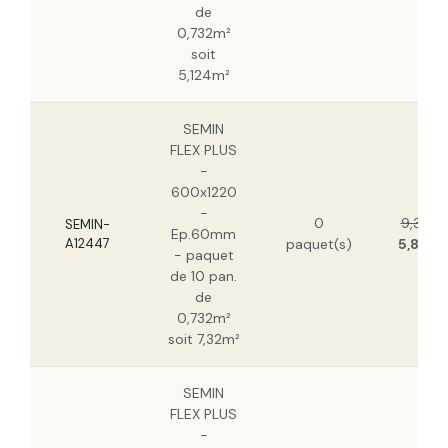
de
0,732m²
soit
5,124m²
SEMIN
FLEX PLUS
-
600x1220
-
0
9,36 €
SEMIN-
Ep.60mm
A12447
paquet(s)
5,89 €
- paquet
de 10 pan.
de
0,732m²
soit 7,32m²
SEMIN
FLEX PLUS
-