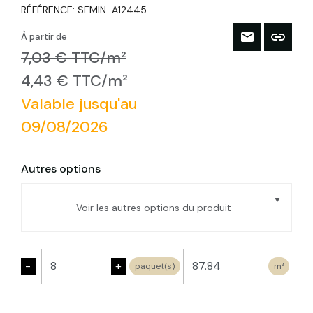
RÉFÉRENCE:
SEMIN-A12445
À partir de
7,03 € TTC/m²
4,43 € TTC/m²
Valable jusqu'au
09/08/2026
Autres options
Voir les autres options du produit
SEMIN FLEX PLUS - 600x1220 - Ep.40mm
- paquet de 15 pan. de 0,732m² soit
-
+
paquet(s)
m²
10,98m²
SEMIN FLEX PLUS - 600x1220 - Ep.45mm
- paquet de 13 pan. de 0,732m² soit