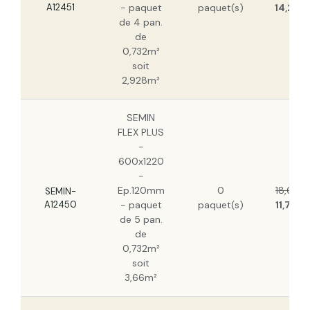
A12451
- paquet
paquet(s)
14,21 €
de 4 pan.
de
0,732m²
soit
2,928m²
SEMIN
FLEX PLUS
-
600x1220
-
Ep.120mm
0
18,66 €
SEMIN-
A12450
- paquet
paquet(s)
11,76 €
de 5 pan.
de
0,732m²
soit
3,66m²