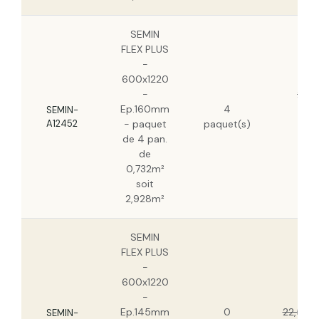
SEMIN
FLEX PLUS
-
600x1220
-
24,8
Ep.160mm
4
HT/
SEMIN-
A12452
- paquet
paquet(s)
15,6
de 4 pan.
HT
de
0,732m²
soit
2,928m²
SEMIN
FLEX PLUS
-
600x1220
-
Ep.145mm
0
22,56 €
SEMIN-