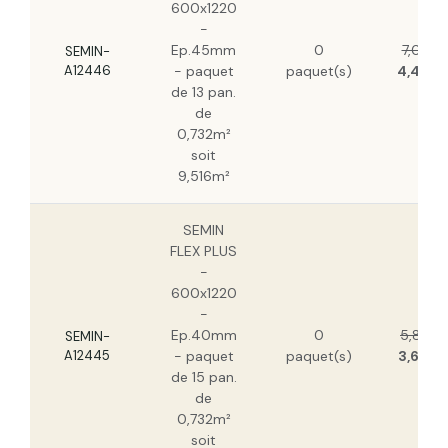
600x1220
-
Ep.45mm
0
7,03 €
SEMIN-
A12446
- paquet
paquet(s)
4,43 €
de 13 pan.
de
0,732m²
soit
9,516m²
SEMIN
FLEX PLUS
-
600x1220
-
Ep.40mm
0
5,86 €
SEMIN-
A12445
- paquet
paquet(s)
3,69 €
de 15 pan.
de
0,732m²
soit