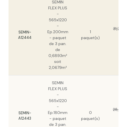
SEMIN
FLEX PLUS
-
565x1220
-
31,20 €
Ep.200mm
1
SEMIN-
19,6
A12444
- paquet
paquet(s)
HT
de 3 pan.
de
0,6893m²
soit
2,0679m²
SEMIN
FLEX PLUS
-
565x1220
-
28,14 €
Ep.180mm
0
SEMIN-
17,7
A12443
- paquet
paquet(s)
HT
de 3 pan.