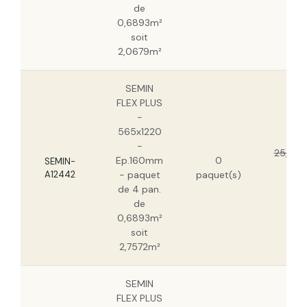
de
0,6893m²
soit
2,0679m²
SEMIN
FLEX PLUS
-
565x1220
-
25,71 €
Ep.160mm
0
SEMIN-
16,2
A12442
- paquet
paquet(s)
HT
de 4 pan.
de
0,6893m²
soit
2,7572m²
SEMIN
FLEX PLUS