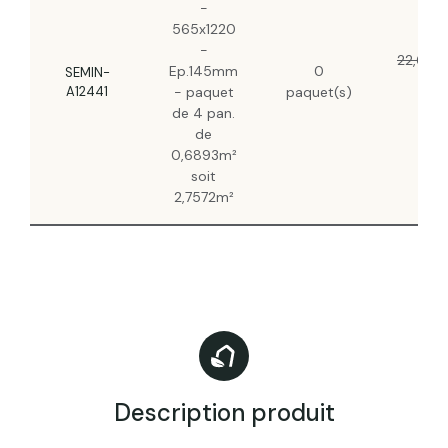
-
565x1220
-
22,63 €
Ep.145mm
0
SEMIN-
14,2
A12441
- paquet
paquet(s)
HT
de 4 pan.
de
0,6893m²
soit
2,7572m²
Description produit