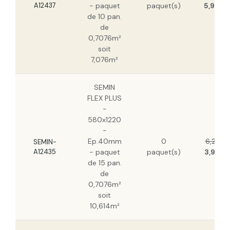
A12437
- paquet
paquet(s)
5,90 €
de 10 pan.
de
0,7076m²
soit
7,076m²
SEMIN
FLEX PLUS
-
580x1220
-
Ep.40mm
0
6,24 €
SEMIN-
A12435
- paquet
paquet(s)
3,93 €
de 15 pan.
de
0,7076m²
soit
10,614m²