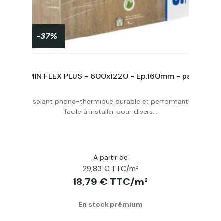
-37%
SEMIN FLEX PLUS - 600x1220 - Ep.145mm - paquet de 4 pan. de 0,732m² soit 2,928m²
SEMIN FLEX PLUS - 600x1220 - Ep.160mm - paquet de 4 pan. de 0,732m² soit 2,928m²
Isolant phono-thermique durable et performant,
Acheter
facile à installer pour divers...
A partir de
29,83 € TTC/m²
18,79 € TTC/m²
En stock prémium