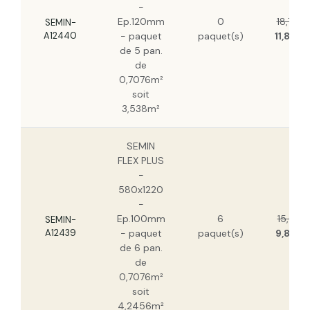
-
SEMIN FLEX PLUS - 565x1220 - Ep.160mm
Ep.120mm
0
18,73 €
- paquet de 4 pan. de 0,6893m² soit
SEMIN-
2,7572m²
A12440
- paquet
paquet(s)
11,80 €
de 5 pan.
de
0,7076m²
soit
3,538m²
SEMIN
FLEX PLUS
-
580x1220
-
Ep.100mm
6
15,61 €
SEMIN-
A12439
- paquet
paquet(s)
9,83 €
de 6 pan.
de
0,7076m²
soit
4,2456m²