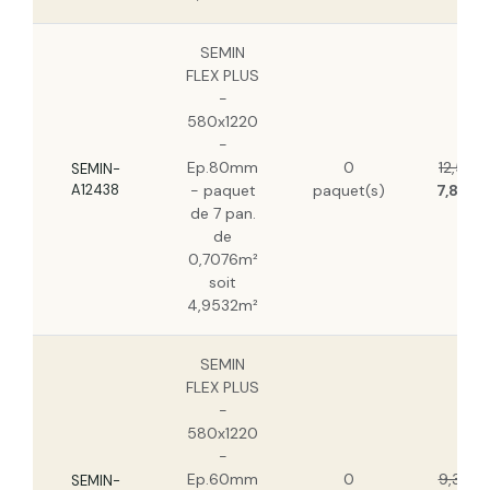
SEMIN
FLEX PLUS
-
580x1220
-
Ep.80mm
0
12,51 €
SEMIN-
A12438
- paquet
paquet(s)
7,88 €
de 7 pan.
de
0,7076m²
soit
4,9532m²
SEMIN
FLEX PLUS
-
580x1220
-
Ep.60mm
0
9,36 €
SEMIN-