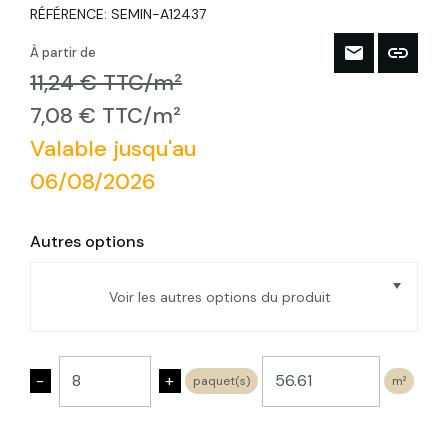
RÉFÉRENCE:
SEMIN-A12437
À partir de
11,24 € TTC/m²
7,08 € TTC/m²
Valable jusqu'au
06/08/2026
Autres options
Voir les autres options du produit
SEMIN FLEX PLUS - 580x1220 - Ep.40mm
- paquet de 15 pan. de 0,7076m² soit
-
+
paquet(s)
m²
10,614m²
SEMIN FLEX PLUS - 580x1220 - Ep.60mm
- paquet de 10 pan. de 0,7076m² soit