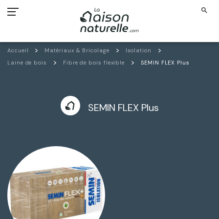
search
Accueil
Matériaux & Bricolage
Isolation
Laine de bois
Fibre de bois flexible
SEMIN FLEX Plus
SEMIN FLEX Plus