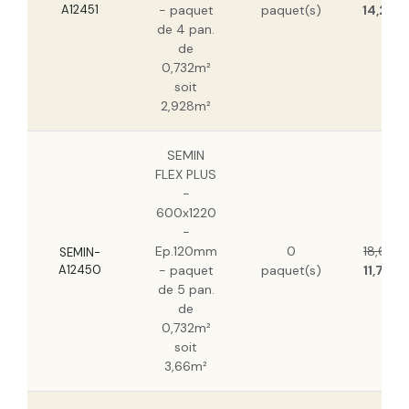
A12451
- paquet
paquet(s)
14,21 €
de 4 pan.
de
0,732m²
soit
2,928m²
SEMIN
FLEX PLUS
-
600x1220
-
Ep.120mm
0
18,66 €
SEMIN-
A12450
- paquet
paquet(s)
11,76 €
de 5 pan.
de
0,732m²
soit
3,66m²