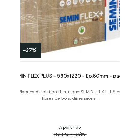
-37%
SEMIN FLEX PLUS - 580x1220 - Ep.120mm - paquet de 5 pan. de 0,7076m² soit 3,538m²
SEMIN FLEX PLUS - 580x1220 - Ep.60mm - paquet de 10 pan. de 0,7076m² soit 7,076m²
Plaques d'isolation thermique SEMIN FLEX PLUS en
Acheter
fibres de bois, dimensions...
A partir de
11,24 € TTC/m²