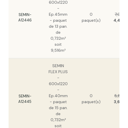
600x1220
-
Ep.45mm
0
7,03 €
SEMIN-
A12446
- paquet
paquet(s)
4,43 €
de 13 pan.
de
0,732m²
soit
9,516m²
SEMIN
FLEX PLUS
-
600x1220
-
Ep.40mm
0
5,86 €
SEMIN-
A12445
- paquet
paquet(s)
3,69 €
de 15 pan.
de
0,732m²
soit