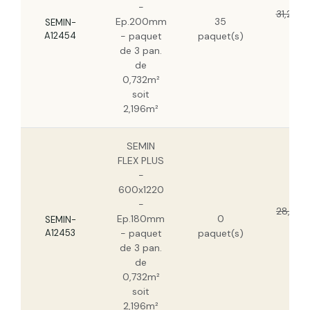
-
SEMIN FLEX PLUS - 600x1220 -
31,20 €
Ep.200mm
35
Ep.200mm - paquet de 3 pan. de
SEMIN-
19,6
0,732m² soit 2,196m²
A12454
- paquet
paquet(s)
HT
de 3 pan.
SEMIN FLEX PLUS - 600x1220 -
de
Ep.160mm - paquet de 4 pan. de
0,732m²
0,732m² soit 2,928m²
soit
2,196m²
SEMIN
FLEX PLUS
-
600x1220
-
28,13 €
Ep.180mm
0
SEMIN-
17,7
A12453
- paquet
paquet(s)
HT
de 3 pan.
de
0,732m²
soit
2,196m²