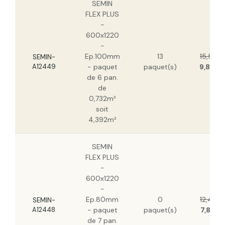
SEMIN
FLEX PLUS
-
600x1220
-
Ep.100mm
13
15,55 €
SEMIN-
A12449
- paquet
paquet(s)
9,80 €
de 6 pan.
de
0,732m²
soit
4,392m²
SEMIN
FLEX PLUS
-
600x1220
-
Ep.80mm
0
12,49 €
SEMIN-
A12448
- paquet
paquet(s)
7,87 €
de 7 pan.