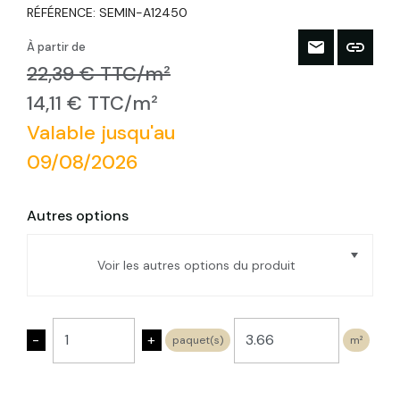
RÉFÉRENCE:
SEMIN-A12450
À partir de
22,39 € TTC/m²
14,11 € TTC/m²
Valable jusqu'au
09/08/2026
Autres options
Voir les autres options du produit
SEMIN FLEX PLUS - 600x1220 - Ep.40mm
- paquet de 15 pan. de 0,732m² soit
-
+
paquet(s)
m²
10,98m²
SEMIN FLEX PLUS - 600x1220 - Ep.45mm
- paquet de 13 pan. de 0,732m² soit