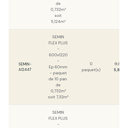
de
0,732m²
soit
5,124m²
SEMIN
FLEX PLUS
-
600x1220
-
0
9,36 €
SEMIN-
Ep.60mm
A12447
paquet(s)
5,89 €
- paquet
de 10 pan.
de
0,732m²
soit 7,32m²
SEMIN
FLEX PLUS
-