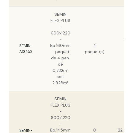
SEMIN
FLEX PLUS
-
600x1220
-
24,8
Ep.160mm
4
HT/
SEMIN-
A12452
- paquet
paquet(s)
15,6
de 4 pan.
HT
de
0,732m²
soit
2,928m²
SEMIN
FLEX PLUS
-
600x1220
-
Ep.145mm
0
22,56 €
SEMIN-