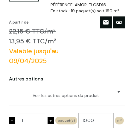
RÉFÉRENCE:
AMOR-TLGSD15
En stock :
19 paquet(s) soit 190 m²
À partir de
22,15 € TTC/m²
13,95 € TTC/m²
Valable jusqu'au
09/04/2025
Autres options
Voir les autres options du produit
Panneau isolant liège expansé 10mm,
50X100cm
-
+
paquet(s)
m²