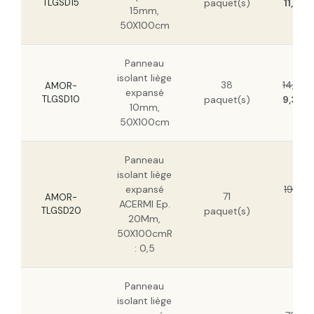
TLGSD15
paquet(s)
11,81 
15mm,
50X100cm
Panneau
isolant liège
38
14,63 
AMOR-
expansé
TLGSD10
paquet(s)
9,36 
10mm,
50X100cm
Panneau
isolant liège
expansé
19,41 
71
AMOR-
ACERMI Ep.
12,
TLGSD20
paquet(s)
20Mm,
HT
50X100cmR
: 0,5
Panneau
isolant liège