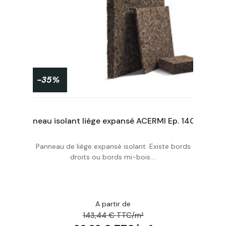
-35%
Panneau isolant liège expansé ACERMI Ep. 20Mm, 50X100cmR : 0,5
Panneau isolant liège expansé ACERMI Ep. 140mm, 50X100cm R : 3,5
Panneau de liège expansé isolant. Existe bords
Acheter
droits ou bords mi-bois....
A partir de
143,44 € TTC/m²