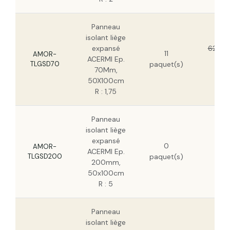
Panneau
isolant liège
expansé
62,17 
11
AMOR-
ACERMI Ep.
39,
TLGSD70
paquet(s)
70Mm,
HT
50X100cm
R : 1,75
Panneau
isolant liège
175
expansé
0
HT
AMOR-
ACERMI Ep.
TLGSD200
paquet(s)
112
200mm,
HT
50x100cm
R : 5
Panneau
isolant liège
305