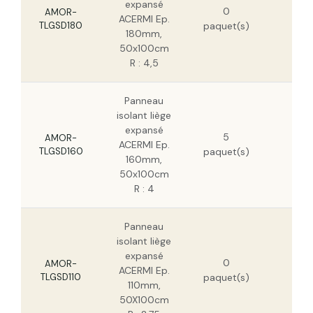
expansé
0
HT
AMOR-
ACERMI Ep.
TLGSD180
paquet(s)
198
180mm,
HT
50x100cm
R : 4,5
Panneau
isolant liège
140
expansé
5
HT
AMOR-
ACERMI Ep.
TLGSD160
paquet(s)
90,
160mm,
HT
50x100cm
R : 4
Panneau
isolant liège
96,
expansé
0
HT
AMOR-
ACERMI Ep.
TLGSD110
paquet(s)
61,
110mm,
HT
50X100cm