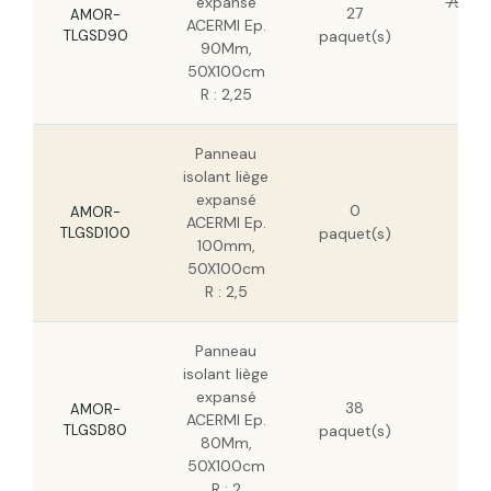
expansé
79,11 
27
AMOR-
ACERMI Ep.
50,
TLGSD90
paquet(s)
90Mm,
HT
50X100cm
R : 2,25
Panneau
isolant liège
86,
expansé
0
HT
AMOR-
ACERMI Ep.
TLGSD100
paquet(s)
55,
100mm,
HT
50X100cm
R : 2,5
Panneau
isolant liège
70,
expansé
38
HT
AMOR-
ACERMI Ep.
TLGSD80
paquet(s)
45,
80Mm,
HT
50X100cm
R : 2