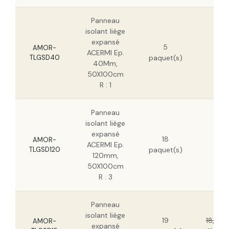
Panneau isolant liège expansé ACERMI Ep.
100mm, 50X100cm R : 2,5
Panneau
isolant liège
34,
expansé
Panneau isolant liège expansé ACERMI Ep.
5
HT
AMOR-
160mm, 50x100cm R : 4
ACERMI Ep.
TLGSD40
paquet(s)
22,
40Mm,
HT
50X100cm
Panneau isolant liège expansé ACERMI Ep.
R : 1
180mm, 50x100cm R : 4,5
Panneau
Panneau isolant liège expansé ACERMI Ep.
isolant liège
200mm, 50x100cm R : 5
106
expansé
18
HT
AMOR-
ACERMI Ep.
TLGSD120
paquet(s)
68,
120mm,
HT
50X100cm
R : 3
Panneau
isolant liège
19
18,46 
AMOR-
expansé