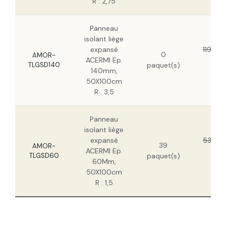
R : 2,75
Panneau
isolant liège
expansé
119,53
0
AMOR-
ACERMI Ep.
77,
TLGSD140
paquet(s)
140mm,
HT
50X100cm
R : 3,5
Panneau
isolant liège
expansé
53,22 
39
AMOR-
ACERMI Ep.
34,
TLGSD60
paquet(s)
60Mm,
HT
50X100cm
R : 1,5