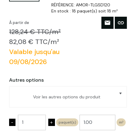
RÉFÉRENCE:
AMOR-TLGSD120
En stock :
18 paquet(s) soit 18 m²
À partir de
128,24 € TTC/m²
82,08 € TTC/m²
Valable jusqu'au
09/08/2026
Autres options
Voir les autres options du produit
Panneau isolant liège expansé 10mm,
50X100cm
-
+
paquet(s)
m²