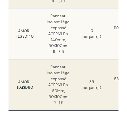
R : 2,75
Panneau
isolant liège
expansé
119,53
0
AMOR-
ACERMI Ep.
77,
TLGSD140
paquet(s)
140mm,
HT
50X100cm
R : 3,5
Panneau
isolant liège
expansé
53,22 
39
AMOR-
ACERMI Ep.
34,
TLGSD60
paquet(s)
60Mm,
HT
50X100cm
R : 1,5