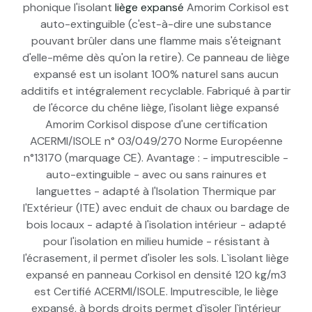
phonique l'isolant
liège expansé
Amorim Corkisol est
auto-extinguible (c'est-à-dire une substance
pouvant brûler dans une flamme mais s'éteignant
d'elle-même dès qu'on la retire). Ce panneau de liège
expansé est un isolant 100% naturel sans aucun
additifs et intégralement recyclable. Fabriqué à partir
de l'écorce du chêne liège, l'isolant liège expansé
Amorim Corkisol dispose d'une certification
ACERMI/ISOLE n° 03/049/270 Norme Européenne
n°13170 (marquage CE). Avantage : - imputrescible -
auto-extinguible - avec ou sans rainures et
languettes - adapté à l'Isolation Thermique par
l'Extérieur (ITE) avec enduit de chaux ou bardage de
bois locaux - adapté à l'isolation intérieur - adapté
pour l'isolation en milieu humide - résistant à
l'écrasement, il permet d'isoler les sols. L`isolant liège
expansé en panneau Corkisol en densité 120 kg/m3
est Certifié ACERMI/ISOLE. Imputrescible, le liège
expansé, à bords droits permet d`isoler l`intérieur