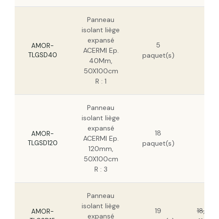
Panneau isolant liège expansé ACERMI Ep.
100mm, 50X100cm R : 2,5
Panneau
isolant liège
34,
expansé
Panneau isolant liège expansé ACERMI Ep.
5
HT
AMOR-
160mm, 50x100cm R : 4
ACERMI Ep.
TLGSD40
paquet(s)
22,
40Mm,
HT
50X100cm
Panneau isolant liège expansé ACERMI Ep.
R : 1
180mm, 50x100cm R : 4,5
Panneau
Panneau isolant liège expansé ACERMI Ep.
isolant liège
200mm, 50x100cm R : 5
106
expansé
18
HT
AMOR-
ACERMI Ep.
TLGSD120
paquet(s)
68,
120mm,
HT
50X100cm
R : 3
Panneau
isolant liège
19
18,46 
AMOR-
expansé