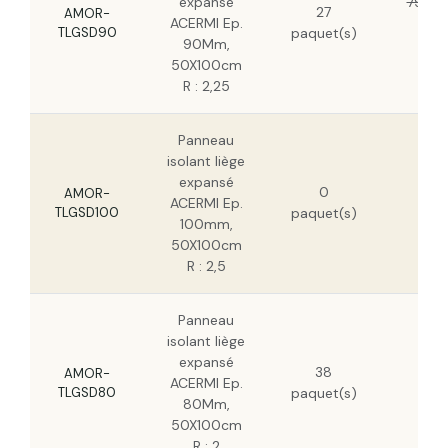
expansé
79,11 
27
AMOR-
ACERMI Ep.
50,
TLGSD90
paquet(s)
90Mm,
HT
50X100cm
R : 2,25
Panneau
isolant liège
86,
expansé
0
HT
AMOR-
ACERMI Ep.
TLGSD100
paquet(s)
55,
100mm,
HT
50X100cm
R : 2,5
Panneau
isolant liège
70,
expansé
38
HT
AMOR-
ACERMI Ep.
TLGSD80
paquet(s)
45,
80Mm,
HT
50X100cm
R : 2