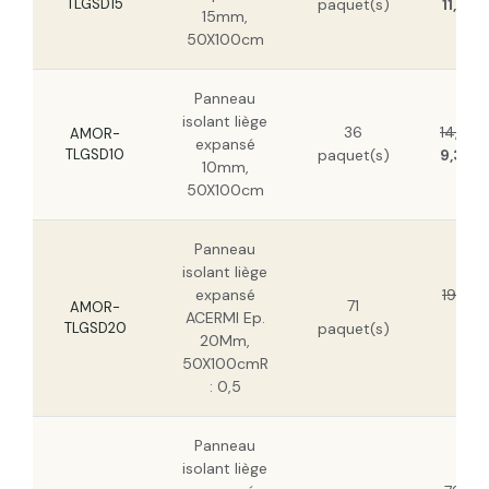
TLGSD15
paquet(s)
11,81 
15mm,
50X100cm
Panneau
isolant liège
36
14,63 
AMOR-
expansé
TLGSD10
paquet(s)
9,36 
10mm,
50X100cm
Panneau
isolant liège
expansé
19,41 
71
AMOR-
ACERMI Ep.
12,
TLGSD20
paquet(s)
20Mm,
HT
50X100cmR
: 0,5
Panneau
isolant liège