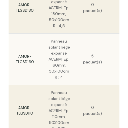
expansé
0
HT
AMOR-
ACERMI Ep.
TLGSD180
paquet(s)
198
180mm,
HT
50x100cm
R : 4,5
Panneau
isolant liège
140
expansé
5
HT
AMOR-
ACERMI Ep.
TLGSD160
paquet(s)
90,
160mm,
HT
50x100cm
R : 4
Panneau
isolant liège
96,
expansé
0
HT
AMOR-
ACERMI Ep.
TLGSD110
paquet(s)
61,
110mm,
HT
50X100cm