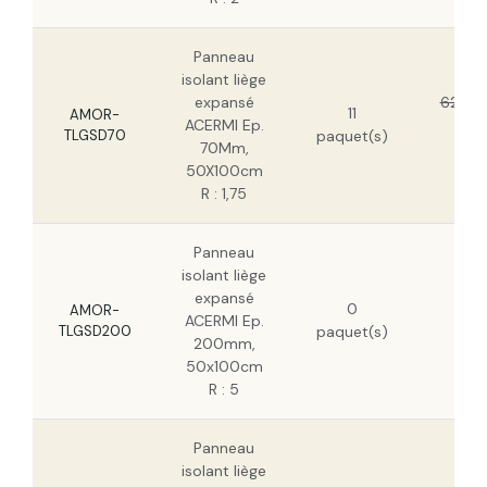
Panneau
isolant liège
expansé
62,17 
11
AMOR-
ACERMI Ep.
39,
TLGSD70
paquet(s)
70Mm,
HT
50X100cm
R : 1,75
Panneau
isolant liège
175
expansé
0
HT
AMOR-
ACERMI Ep.
TLGSD200
paquet(s)
112
200mm,
HT
50x100cm
R : 5
Panneau
isolant liège
305