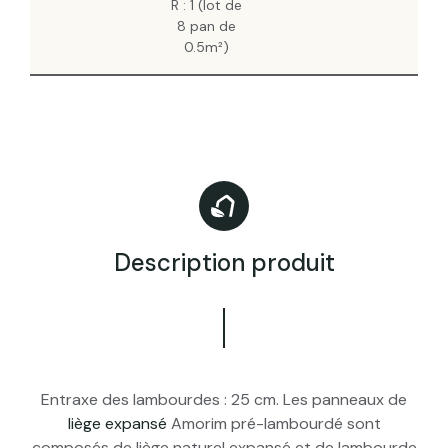
R : 1 (lot de
HT
8 pan de
0.5m²)
Description produit
Entraxe des lambourdes : 25 cm. Les panneaux de
liège expansé
Amorim pré-lambourdé sont
composés de liège naturel expansé et de lambourde