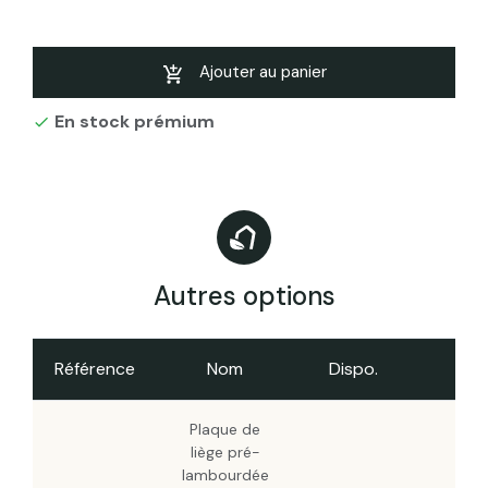
Ep.50mm 50X100cm R : 1,25 (lot de 6 pan
de 0.5m²)
Plaque de liège pré-lambourdée
Ajouter au panier
Ep.60mm 50X100cm R : 1,5 (lot de 5 pan
de 0.5m²)
En stock prémium

Autres options
Référence
Nom
Dispo.
Pri
Plaque de
liège pré-
lambourdée
65,