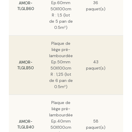
Ep.60mm
36
HT
AMOR-
TLGLB60
50X100cm
paquet(s)
41,
R : 1,5 (lot
HT
de 5 pan de
0.5m²)
Plaque de
liège pré-
lambourdée
54,
Ep.50mm
43
HT
AMOR-
TLGLB50
50X100cm
paquet(s)
34,
R : 1,25 (lot
HT
de 6 pan de
0.5m²)
Plaque de
liège pré-
lambourdée
44,
Ep.40mm
58
HT
AMOR-
TLGLB40
50X100cm
paquet(s)
28,