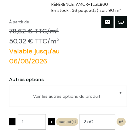
RÉFÉRENCE:
AMOR-TLGLB60
En stock :
36 paquet(s) soit 90 m²
À partir de
78,62 € TTC/m²
50,32 € TTC/m²
Valable jusqu'au
06/08/2026
Autres options
Voir les autres options du produit
Plaque de liège pré-lambourdée
Ep.40mm 50X100cm R : 1 (lot de 8 pan
-
+
paquet(s)
m²
de 0.5m²)
Plaque de liège pré-lambourdée