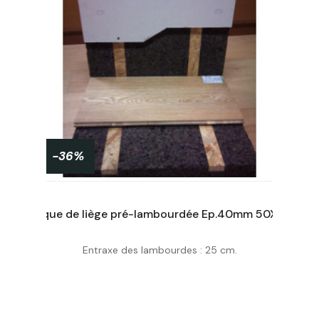
-36%
Panneau isolant liège expansé ACERMI Ep. 150mm, 50X100cm R : 3,75
Plaque de liège pré-lambourdée Ep.40mm 50X100cm R : 1 (lot de 8 pan de 0.5m²)
Entraxe des lambourdes : 25 cm.
Acheter