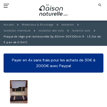
search
Accueil
Matériaux & Bricolage
Isolation
Isolation interieure
Isolation des sols
Isolants sols
Plaque de liège pré-lambourdée Ep.60mm 50X100cm R : 1,5 (lot de
5 pan de 0.5m²)
Payer en 4x sans frais pour les achats de 30€ à
2000€ avec Paypal