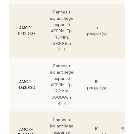
Panneau isolant liège expansé ACERMI Ep.
150mm, 50X100cm R : 3,75
Panneau
isolant liège
34,
expansé
Panneau isolant liège expansé ACERMI Ep.
5
HT
AMOR-
160mm, 50x100cm R : 4
ACERMI Ep.
TLGSD40
paquet(s)
22,
40Mm,
HT
50X100cm
Panneau isolant liège expansé ACERMI Ep.
R : 1
180mm, 50x100cm R : 4,5
Panneau
Panneau isolant liège expansé ACERMI Ep.
isolant liège
200mm, 50x100cm R : 5
106
expansé
18
HT
AMOR-
ACERMI Ep.
TLGSD120
paquet(s)
68,
120mm,
HT
50X100cm
R : 3
Panneau
isolant liège
19
18,46 
AMOR-
expansé