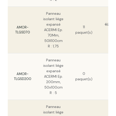
Panneau
isolant liège
expansé
62,17 
11
AMOR-
ACERMI Ep.
39,
TLGSD70
paquet(s)
70Mm,
HT
50X100cm
R : 1,75
Panneau
isolant liège
175
expansé
0
HT
AMOR-
ACERMI Ep.
TLGSD200
paquet(s)
112
200mm,
HT
50x100cm
R : 5
Panneau
isolant liège
305