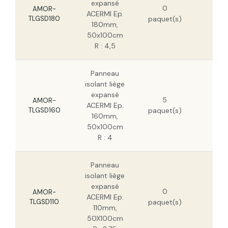
expansé
0
HT
AMOR-
ACERMI Ep.
TLGSD180
paquet(s)
198
180mm,
HT
50x100cm
R : 4,5
Panneau
isolant liège
140
expansé
5
HT
AMOR-
ACERMI Ep.
TLGSD160
paquet(s)
90,
160mm,
HT
50x100cm
R : 4
Panneau
isolant liège
96,
expansé
0
HT
AMOR-
ACERMI Ep.
TLGSD110
paquet(s)
61,
110mm,
HT
50X100cm