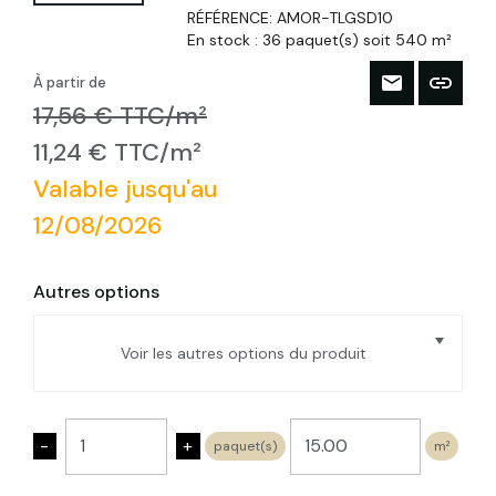
RÉFÉRENCE:
AMOR-TLGSD10
En stock :
36 paquet(s) soit 540 m²
À partir de
17,56 € TTC/m²
11,24 € TTC/m²
Valable jusqu'au
12/08/2026
Autres options
Voir les autres options du produit
Panneau isolant liège expansé 10mm,
50X100cm
-
+
paquet(s)
m²