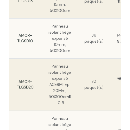
TLGSD15
paquet(s)
11,81 
15mm,
50X100cm
Panneau
isolant liège
36
14,63 
AMOR-
expansé
TLGSD10
paquet(s)
9,36 
10mm,
50X100cm
Panneau
isolant liège
expansé
19,41 
70
AMOR-
ACERMI Ep.
12,
TLGSD20
paquet(s)
20Mm,
HT
50X100cmR
: 0,5
Panneau
isolant liège