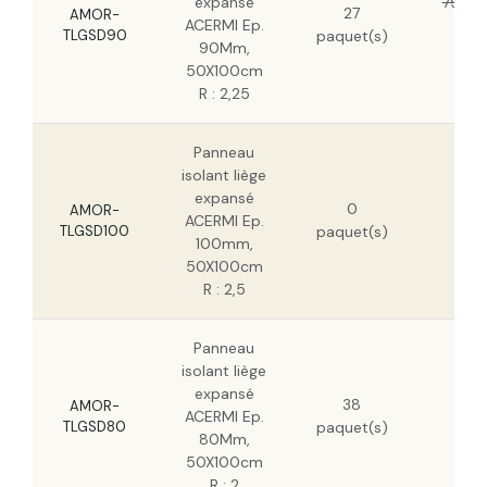
expansé
79,11 
27
AMOR-
ACERMI Ep.
50,
TLGSD90
paquet(s)
90Mm,
HT
50X100cm
R : 2,25
Panneau
isolant liège
86,
expansé
0
HT
AMOR-
ACERMI Ep.
TLGSD100
paquet(s)
55,
100mm,
HT
50X100cm
R : 2,5
Panneau
isolant liège
70,
expansé
38
HT
AMOR-
ACERMI Ep.
TLGSD80
paquet(s)
45,
80Mm,
HT
50X100cm
R : 2