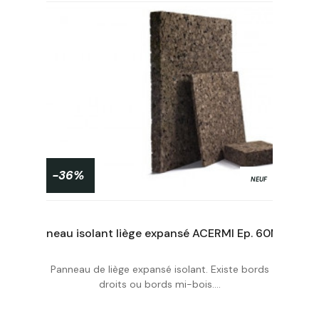
-36%
NEUF
Plaque de liège pré-lambourdée Ep.40mm 50X100cm R : 1 (lot de 8 pan de 0.5m²)
Panneau isolant liège expansé ACERMI Ep. 60Mm, 50X100cm R : 1,5
Panneau de liège expansé isolant. Existe bords
Acheter
droits ou bords mi-bois....