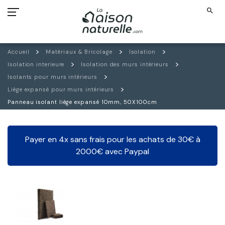
search
Accueil
Matériaux & Bricolage
Isolation
Isolation interieure
Isolation des murs intérieurs
Isolants pour murs intérieurs
Liège expansé pour murs intérieurs
Panneau isolant liège expansé 10mm, 50X100cm
Payer en 4x sans frais pour les achats de 30€ à
2000€ avec Paypal