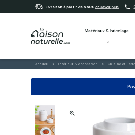
Livraison à partir de 5.50€
en savoir plus
matériaux & bricolage
Accueil
Intérieur & décoration
Cuisine et Terro
Pay
zoom_in