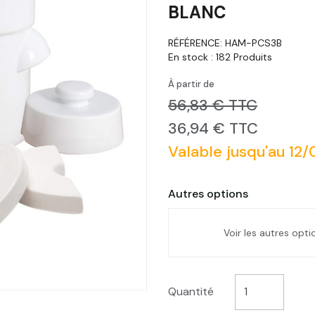
BLANC
RÉFÉRENCE:
HAM-PCS3B
En stock :
182 Produits
À partir de
56,83 € TTC
36,94 € TTC
Valable jusqu'au 12
Autres options
Voir les autres opt
Pot à choucroute a
3L Gris
Quantité