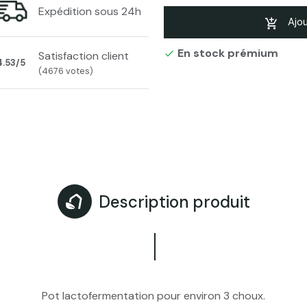
Expédition sous 24h
Pot à choucroute a
3L Blanc
Ajou
En stock prémium

Satisfaction client
Pot à choucroute a
4.53/5
3L Vert
(4676 votes)
Pot à choucroute a
3L Marron
Pot à choucroute a
5L Blanc
Description produit
Pot à choucroute a
5L Marron
Pot à choucroute a
5L Gris
Pot lactofermentation pour environ 3 choux.
Pot à choucroute a