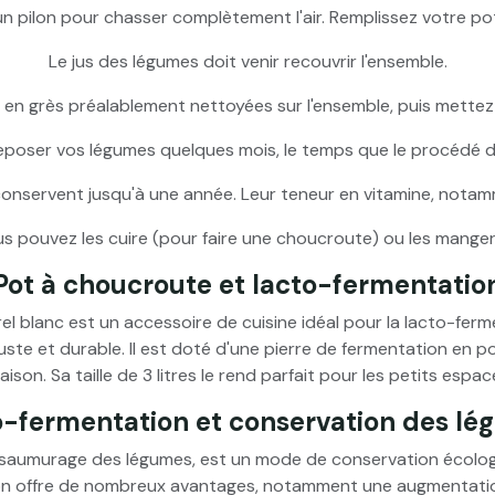
un pilon pour chasser complètement l'air. Remplissez votre po
Le jus des légumes doit venir recouvrir l'ensemble.
 en grès préalablement nettoyées sur l'ensemble, puis mettez e
er reposer vos légumes quelques mois, le temps que le procédé 
conservent jusqu'à une année. Leur teneur en vitamine, nota
s pouvez les cuire (pour faire une choucroute) ou les manger cr
Pot à choucroute et lacto-fermentatio
el blanc est un accessoire de cuisine idéal pour la lacto-ferm
buste et durable. Il est doté d'une pierre de fermentation en p
son. Sa taille de 3 litres le rend parfait pour les petits espa
-fermentation et conservation des l
 saumurage des légumes, est un mode de conservation écologi
on offre de nombreux avantages, notamment une augmentatio