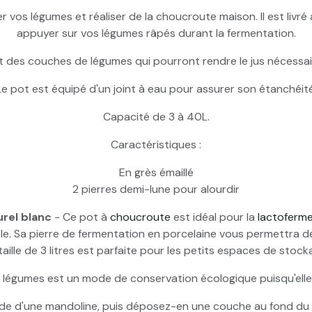
10L Blanc
r vos légumes et réaliser de la choucroute maison. Il est livr
appuyer sur vos légumes râpés durant la fermentation.
Pot à choucroute a
10L Marron
rait des couches de légumes qui pourront rendre le jus nécessa
Le pot est équipé d'un joint à eau pour assurer son étanchéité
Pot à choucroute a
20L Marron
Capacité de 3 à 40L.
Pot à choucroute a
Caractéristiques :
20L Blanc
En grès émaillé
2 pierres demi-lune pour alourdir
urel blanc
- Ce pot à
choucroute
est idéal pour la
lactoferm
able. Sa pierre de fermentation en porcelaine vous permettra d
taille de 3 litres est parfaite pour les petits espaces de stock
légumes est un mode de conservation écologique puisqu'elle 
de d'une mandoline, puis déposez-en une couche au fond du 