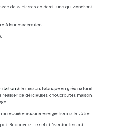
é avec deux pierres en demi-lune qui viendront
vec pierres lacto-fermentation
ire à leur macération.
.
vec pierres lacto-fermentation
vec pierres lacto-fermentation
entation
à la maison. Fabriqué en grès naturel
e réaliser de délicieuses choucroutes maison.
age.
ne requière aucune énergie hormis la vôtre.
pot. Recouvrez de sel et éventuellement