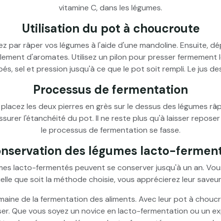
vitamine C, dans les légumes.
Utilisation du pot à choucroute
ez par râper vos légumes à l'aide d'une mandoline. Ensuite, 
lement d'aromates. Utilisez un pilon pour presser fermement l
s, sel et pression jusqu'à ce que le pot soit rempli. Le jus de
Processus de fermentation
placez les deux pierres en grès sur le dessus des légumes râpés
assurer l'étanchéité du pot. Il ne reste plus qu'à laisser repo
le processus de fermentation se fasse.
nservation des légumes lacto-fermen
umes lacto-fermentés peuvent se conserver jusqu'à un an. Vous
lle que soit la méthode choisie, vous apprécierez leur saveur 
ne de la fermentation des aliments. Avec leur pot à choucrou
iliser. Que vous soyez un novice en lacto-fermentation ou un 