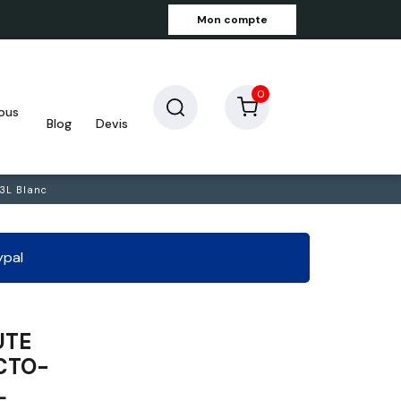
Mon compte
0
blog
devis
 3L Blanc
ypal
UTE
CTO-
L