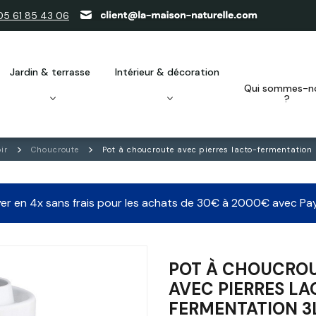
05 61 85 43 06
jardin & terrasse
intérieur & décoration
qui sommes-nous
?
ir
Choucroute
Pot à choucroute avec pierres lacto-fermentation
er en 4x sans frais pour les achats de 30€ à 2000€ avec Pa
POT À CHOUCRO
AVEC PIERRES LA
FERMENTATION 3