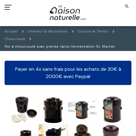
search
Accueil
Intérieur & décoration
Cuisine et Terroir
Choucroute
Pot à choucroute avec pierres lacto-fermentation 5L Marron
Payer en 4x sans frais pour les achats de 30€ à
2000€ avec Paypal