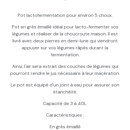
Pot à choucroute avec pierres lacto-
Pot lactofermentation pour environ 5 choux.
fermentation 10L Blanc
Pot en grès émaillé idéal pour lacto-fermenter vos
légumes et réaliser de la choucroute maison. Il est
Pot à choucroute avec pierres lacto-
fermentation 10L Marron
livré avec deux pierres en demi-lune qui viendront
appuyer sur vos légumes râpés durant la
Pot à choucroute avec pierres lacto-
fermentation.
fermentation 20L Marron
Ainsi, l'air sera extrait des couches de légumes qui
pourront rendre le jus nécessaire à leur macération.
Pot à choucroute avec pierres lacto-
fermentation 20L Blanc
Le pot est équipé d'un joint à eau pour assurer son
étanchéité.
Capacité de 3 à 40L.
Caractéristiques :
En grès émaillé