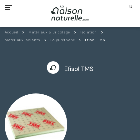
search
Accueil
Matériaux & Bricolage
Isolation
Materiaux isolants
Polyuréthane
Efisol TMS
Efisol TMS