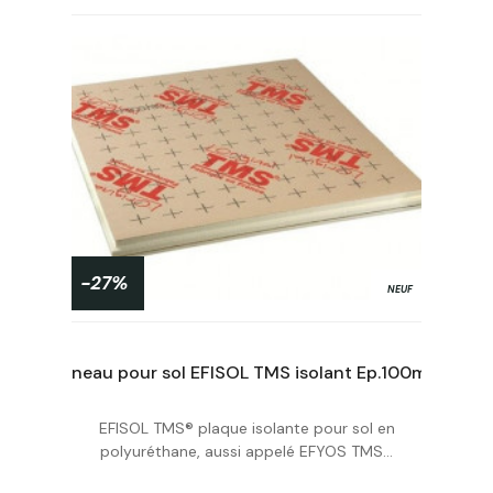
-27%
NEUF
Panneau pour sol EFISOL TMS isolant Ep.120mm 1200x1000mm | R5.55
Panneau pour sol EFISOL TMS isolant Ep.100mm 1200x1000mm | R4.65
EFISOL TMS® plaque isolante pour sol en
Acheter
polyuréthane, aussi appelé EFYOS TMS...