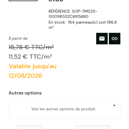
RÉFÉRENCE:
SOP-TMS25-
00098532C6X15A90
En stock :
164 panneau(x) soit 196,8
m²
À partir de
15,78 € TTC/m²
11,52 € TTC/m²
Valable jusqu'au
12/08/2026
Autres options
Voir les autres options du produit
Panneau pour sol EFISOL TMS isolant