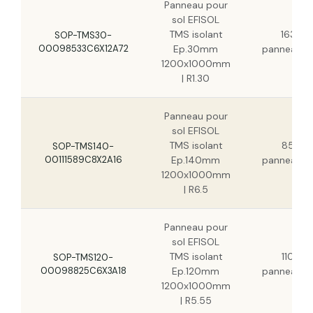
Panneau pour
sol EFISOL
Panneau pour sol EFISOL TMS isolant
TMS isolant
163
Ep.80mm 1200x1000mm | R3.70
SOP-TMS30-
00098533C6X12A72
Ep.30mm
panneau(x
1200x1000mm
Panneau pour sol EFISOL TMS isolant
| R1.30
Ep.100mm 1200x1000mm | R4.65
Panneau pour
Panneau pour sol EFISOL TMS isolant
sol EFISOL
Ep.120mm 1200x1000mm | R5.55
TMS isolant
85
SOP-TMS140-
00111589C8X2A16
Ep.140mm
panneau(x
Panneau pour sol EFISOL TMS isolant
1200x1000mm
Ep.140mm 1200x1000mm | R6.5
| R6.5
Panneau pour
sol EFISOL
TMS isolant
110
SOP-TMS120-
00098825C6X3A18
Ep.120mm
panneau(x
1200x1000mm
| R5.55