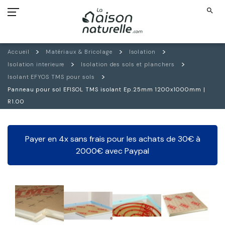
search
Accueil
Matériaux & Bricolage
Isolation
Isolation interieure
Isolation des sols et planchers
Isolant EFYOS TMS pour sols
Panneau pour sol EFISOL TMS isolant Ep.25mm 1200x1000mm |
R1.00
Payer en 4x sans frais pour les achats de 30€ à
2000€ avec Paypal