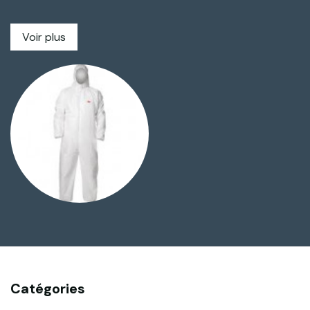
chantier, il est crucial d'adopter les bons équipements
pour garantir une protection optimale.
Voir plus
Combinaisons de protection
Les combinaisons de protection sont indispensables lors
des travaux d'isolation. Elles préviennent des risques
d'irritations cutanées, des poussières et garantissent
une protection complète du corps. Faciles à enfiler, elles
sont conçues pour offrir confort et sécurité, même
pendant de longues heures de travail.
Masques protecteurs
La pose d'isolants, particulièrement en vrac, peut libérer
des particules fines dans l'air. Les masques protecteurs
permettent de filtrer ces particules, évitant ainsi leur
inhalation. De la simple protection respiratoire aux
masques complets avec visière, il est essentiel de choisir
l'équipement adapté au type d'isolant et à la durée
d'exposition.
Catégories
Conseils pour bien choisir son masque