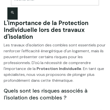
ou au moindre doute sur leur intégrité.
En conclusion, la sécurité ne doit jamais être négligée
search
lors des travaux d'isolation des combles. Les
équipements de protection individuelle jouent un rôle
L'importance de la Protection
crucial pour prévenir les risques et garantir un travail
Individuelle lors des travaux
serein et efficace. N'hésitez pas à consulter notre
d'isolation
gamme complète pour faire le choix le plus adapté à vos
besoins.
Les travaux d'isolation des combles sont essentiels pour
renforcer l'efficacité énergétique d'un logement, mais ils
peuvent présenter certains risques pour les
professionnels. D'où la nécessité de comprendre
l'importance de la
Protection Individuelle
. En tant que
spécialistes, nous vous proposons de plonger plus
profondément dans cette thématique.
Quels sont les risques associés à
l'isolation des combles ?