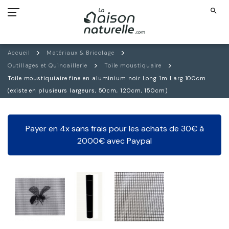
search
Accueil
Matériaux & Bricolage
Outillages et Quincaillerie
Toile moustiquaire
Toile moustiquiaire fine en aluminium noir Long 1m Larg.100cm
(existe en plusieurs largeurs, 50cm, 120cm, 150cm)
Payer en 4x sans frais pour les achats de 30€ à
2000€ avec Paypal