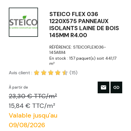
STEICO FLEX 036
1220X575 PANNEAUX
ISOLANTS LAINE DE BOIS
145MM R4.00
RÉFÉRENCE:
STEICOFLEX036-
145A8X4
En stock :
157 paquet(s) soit 441,17
m²
Avis client :
(15)
À partir de
23,30 € TTC/m²
15,84 € TTC/m²
Valable jusqu'au
09/08/2026