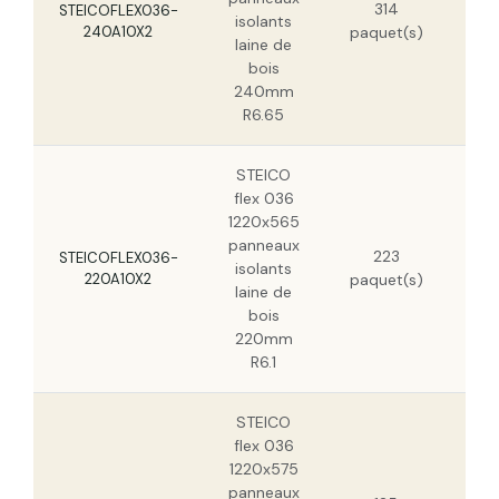
314
STEICOFLEX036-
isolants
240A10X2
paquet(s)
laine de
bois
240mm
R6.65
STEICO
flex 036
1220x565
panneaux
29,
223
STEICOFLEX036-
isolants
220A10X2
paquet(s)
laine de
bois
220mm
R6.1
STEICO
flex 036
1220x575
panneaux