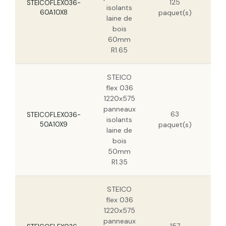
125
7,
STEICOFLEX036-
isolants
60A10X8
paquet(s)
5,
laine de
bois
60mm
R1.65
STEICO
flex 036
1220x575
panneaux
63
6,
STEICOFLEX036-
isolants
50A10X9
paquet(s)
4,
laine de
bois
50mm
R1.35
STEICO
flex 036
1220x575
panneaux
19,
157