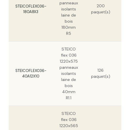
panneaux
23,
200
STEICOFLEX036-
isolants
STEICO flex 036 1220x565 panneaux
180A8X3
paquet(s)
isolants laine de bois 240mm R6.65
laine de
bois
180mm
R5
STEICO
flex 036
1220x575
panneaux
126
5,
STEICOFLEX036-
isolants
40A12X10
paquet(s)
3,
laine de
bois
40mm
R1.1
STEICO
flex 036
1220x565