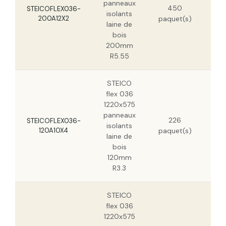
panneaux
450
STEICOFLEX036-
isolants
200A12X2
paquet(s)
laine de
bois
200mm
R5.55
STEICO
flex 036
1220x575
panneaux
16
226
STEICOFLEX036-
isolants
120A10X4
paquet(s)
laine de
bois
120mm
R3.3
STEICO
flex 036
1220x575