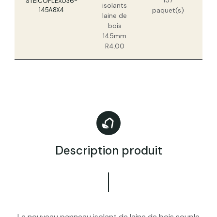
STEICOFLEX036-
isolants
145A8X4
paquet(s)
laine de
bois
145mm
R4.00
Description produit
Le nouveau panneau isolant de laine de bois souple