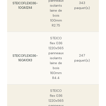
panneaux
343
14
STEICOFLEX036-
isolants
100A12X4
paquet(s)
9,
laine de
bois
100mm
R2.75
STEICO
flex 036
1220x565
panneaux
21
247
STEICOFLEX036-
isolants
160A10X3
paquet(s)
laine de
bois
160mm
R4.4
STEICO
flex 036
1220x565
panneaux
30,