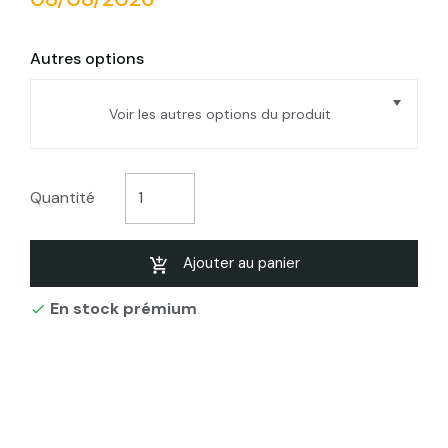
Autres options
Voir les autres options du produit
Film plastique d'étanchéité sous-dalle en
polyéthylène noir Type 200, 4x25m
Quantité
Film plastique d'étanchéité sous-dalle en
polyéthylène noir Type 200, 5x20m
Ajouter au panier
En stock prémium
Film d'étanchéité sous-dalle 4 x 25 m

Polyéthylène noir - épaisseur 150 microns
Type 300