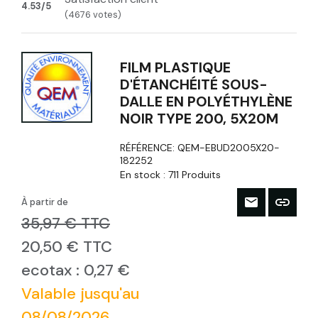
4.53/5
(4676 votes)
FILM PLASTIQUE
D'ÉTANCHÉITÉ SOUS-
DALLE EN POLYÉTHYLÈNE
NOIR TYPE 200, 5X20M
RÉFÉRENCE:
QEM-EBUD2005X20-
182252
En stock :
711 Produits
À partir de
35,97 € TTC
20,50 € TTC
ecotax : 0,27 €
Valable jusqu'au
08/08/2026