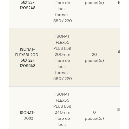
58X122-
fibre de
paquet(s)
16,11
12092A8
bois
format :
580x1220
ISONAT
FLEX55
PLUS L58
ISONAT-
27,16
200mm
20
FLEX55H200-
20
58X122-
fibre de
paquet(s)
H
12095A8
bois
format :
580x1220
ISONAT
FLEX55
PLUS L58
32,35
240mm
0
ISONAT-
23
19682
fibre de
paquet(s)
H
bois