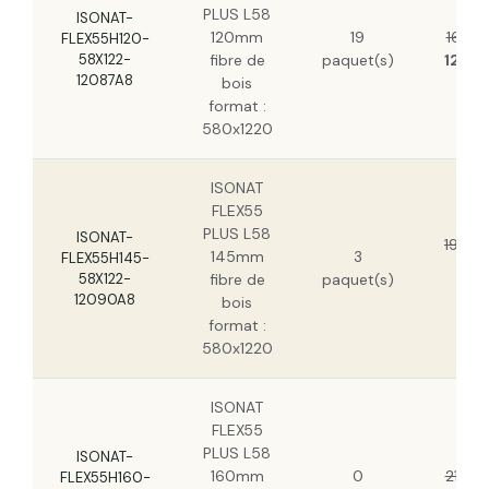
PLUS L58
ISONAT-
120mm
19
16,37
FLEX55H120-
58X122-
fibre de
paquet(s)
12,17
12087A8
bois
format :
580x1220
ISONAT
FLEX55
PLUS L58
ISONAT-
19,88
145mm
3
FLEX55H145-
14
58X122-
fibre de
paquet(s)
H
12090A8
bois
format :
580x1220
ISONAT
FLEX55
PLUS L58
ISONAT-
160mm
0
21,68
FLEX55H160-