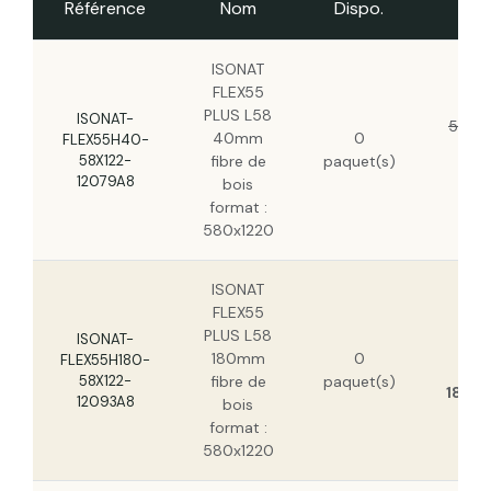
Référence
Nom
Dispo.
Pr
ISONAT FLEX55 PLUS L58 145mm fibre de
bois format : 580x1220
ISONAT
FLEX55
ISONAT FLEX55 PLUS L58 200mm fibre de
PLUS L58
bois format : 580x1220
ISONAT-
5,43 
40mm
0
FLEX55H40-
4,
58X122-
fibre de
paquet(s)
H
ISONAT FLEX55 PLUS L58 220mm fibre de
12079A8
bois
bois format : 580x1220
format :
580x1220
ISONAT FLEX55 PLUS L58 160mm fibre de
bois format : 580x1220
ISONAT
FLEX55
ISONAT FLEX55 PLUS L58 240mm fibre de
PLUS L58
ISONAT-
bois format : 580x1220
24
180mm
0
FLEX55H180-
H
58X122-
fibre de
paquet(s)
18,19
12093A8
bois
format :
580x1220