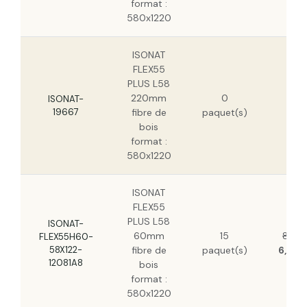
format :
580x1220
ISONAT
FLEX55
PLUS L58
29
220mm
0
H
ISONAT-
19667
fibre de
paquet(s)
21
bois
H
format :
580x1220
ISONAT
FLEX55
PLUS L58
ISONAT-
60mm
15
8,21 
FLEX55H60-
58X122-
fibre de
paquet(s)
6,08 
12081A8
bois
format :
580x1220