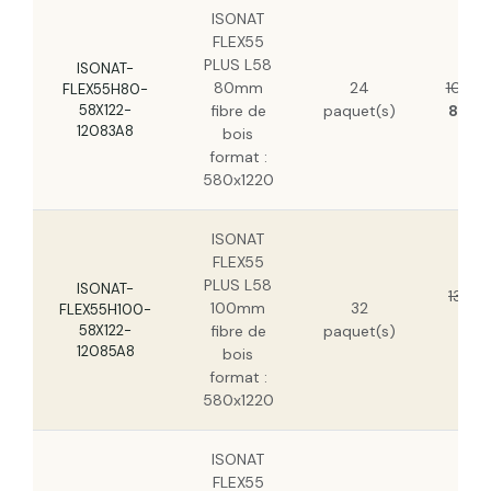
ISONAT
FLEX55
PLUS L58
ISONAT-
80mm
24
10,98
FLEX55H80-
58X122-
fibre de
paquet(s)
8,16 
12083A8
bois
format :
580x1220
ISONAT
FLEX55
PLUS L58
ISONAT-
13,72
100mm
32
FLEX55H100-
10
58X122-
fibre de
paquet(s)
H
12085A8
bois
format :
580x1220
ISONAT
FLEX55