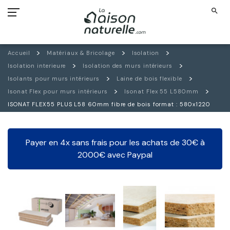
search
Accueil
Matériaux & Bricolage
Isolation
Isolation interieure
Isolation des murs intérieurs
Isolants pour murs intérieurs
Laine de bois flexible
Isonat Flex pour murs intérieurs
Isonat Flex 55 L580mm
ISONAT FLEX55 PLUS L58 60mm fibre de bois format : 580x1220
Payer en 4x sans frais pour les achats de 30€ à
2000€ avec Paypal