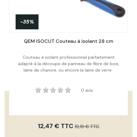
-35%
QEM ISOCUT Couteau à isolant 28 cm
Couteau à isolant professionnel parfaitement
adapté à la découpe de panneau de fibre de bois,
Acheter
laine de chanvre, ou encore la laine de verre.
0 avis
12,47 € TTC
19,19 € TTC