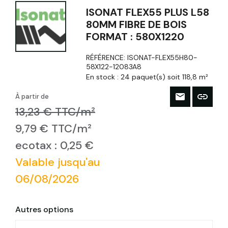
ISONAT FLEX55 PLUS L58
80MM FIBRE DE BOIS
FORMAT : 580X1220
RÉFÉRENCE:
ISONAT-FLEX55H80-
58X122-12083A8
En stock :
24 paquet(s) soit 118,8 m²
À partir de
13,23 € TTC/m²
9,79 € TTC/m²
ecotax : 0,25 €
Valable jusqu'au
06/08/2026
Autres options