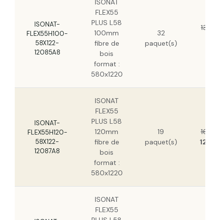
ISONAT
FLEX55
PLUS L58
ISONAT-
13,72
100mm
32
FLEX55H100-
10
58X122-
fibre de
paquet(s)
H
12085A8
bois
format :
580x1220
ISONAT
FLEX55
PLUS L58
ISONAT-
120mm
19
16,37
FLEX55H120-
58X122-
fibre de
paquet(s)
12,17
12087A8
bois
format :
580x1220
ISONAT
FLEX55