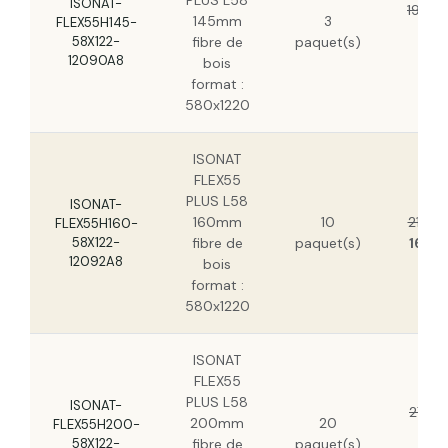
PLUS L58
ISONAT-
19,88
145mm
3
FLEX55H145-
14
58X122-
fibre de
paquet(s)
H
12090A8
bois
format :
580x1220
ISONAT
FLEX55
PLUS L58
ISONAT-
160mm
10
21,68
FLEX55H160-
58X122-
fibre de
paquet(s)
16,11
12092A8
bois
format :
580x1220
ISONAT
FLEX55
PLUS L58
ISONAT-
27,16
200mm
20
FLEX55H200-
20
58X122-
fibre de
paquet(s)