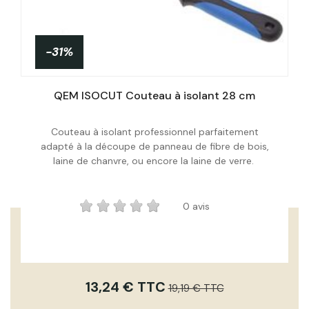
-31%
QEM ISOCUT Couteau à isolant 28 cm
Couteau à isolant professionnel parfaitement
adapté à la découpe de panneau de fibre de bois,
Acheter
laine de chanvre, ou encore la laine de verre.
0 avis
13,24 € TTC
19,19 € TTC