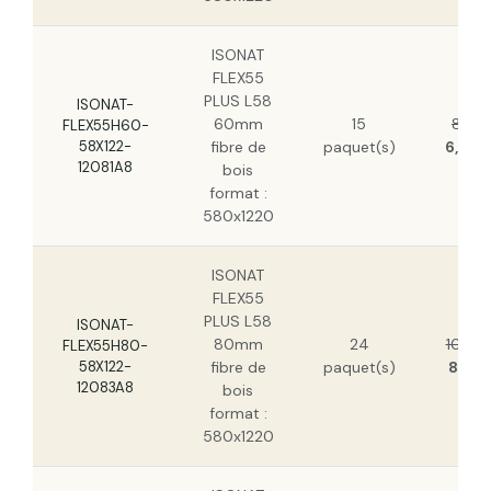
ISONAT
FLEX55
PLUS L58
ISONAT-
60mm
15
8,21 
FLEX55H60-
58X122-
fibre de
paquet(s)
6,08 
12081A8
bois
format :
580x1220
ISONAT
FLEX55
PLUS L58
ISONAT-
80mm
24
10,98
FLEX55H80-
58X122-
fibre de
paquet(s)
8,16 
12083A8
bois
format :
580x1220