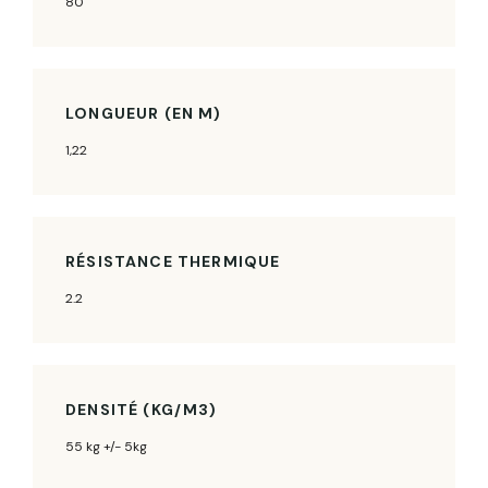
80
LONGUEUR (EN M)
1,22
RÉSISTANCE THERMIQUE
2.2
DENSITÉ (KG/M3)
55 kg +/- 5kg