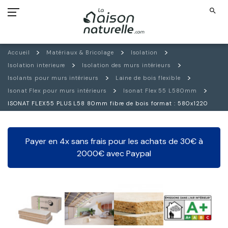
search
Accueil
Matériaux & Bricolage
Isolation
Isolation interieure
Isolation des murs intérieurs
Isolants pour murs intérieurs
Laine de bois flexible
Isonat Flex pour murs intérieurs
Isonat Flex 55 L580mm
ISONAT FLEX55 PLUS L58 80mm fibre de bois format : 580x1220
Payer en 4x sans frais pour les achats de 30€ à
2000€ avec Paypal