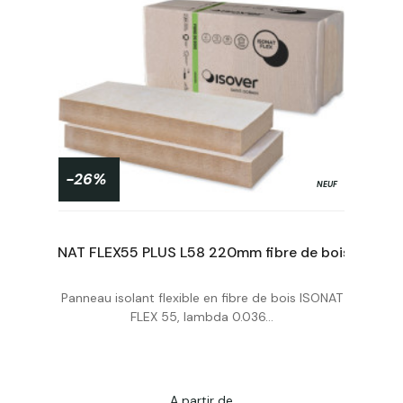
-26%
NEUF
ISONAT FLEX55 PLUS L58 145mm fibre de bois format : 580x1220
ISONAT FLEX55 PLUS L58 220mm fibre de bois format : 580x1220
Panneau isolant flexible en fibre de bois ISONAT
Acheter
FLEX 55, lambda 0.036...
A partir de