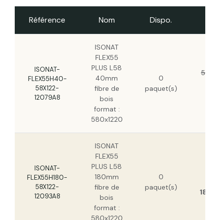
Référence
Nom
Dispo.
Pr
ISONAT FLEX55 PLUS L58 145mm fibre de
bois format : 580x1220
ISONAT
FLEX55
ISONAT FLEX55 PLUS L58 200mm fibre de
PLUS L58
bois format : 580x1220
ISONAT-
5,43 
40mm
0
FLEX55H40-
4,
58X122-
fibre de
paquet(s)
H
ISONAT FLEX55 PLUS L58 220mm fibre de
12079A8
bois
bois format : 580x1220
format :
580x1220
ISONAT FLEX55 PLUS L58 160mm fibre de
bois format : 580x1220
ISONAT
FLEX55
ISONAT FLEX55 PLUS L58 240mm fibre de
PLUS L58
ISONAT-
bois format : 580x1220
24
180mm
0
FLEX55H180-
H
58X122-
fibre de
paquet(s)
18,19
12093A8
bois
format :
580x1220