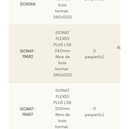
H
12095A8
bois
format :
580x1220
ISONAT
FLEX55
PLUS L58
32,35
240mm
0
ISONAT-
23
19682
fibre de
paquet(s)
H
bois
format :
580x1220
ISONAT
FLEX55
PLUS L58
29
220mm
0
H
ISONAT-
19667
fibre de
paquet(s)
21
bois
H
format :