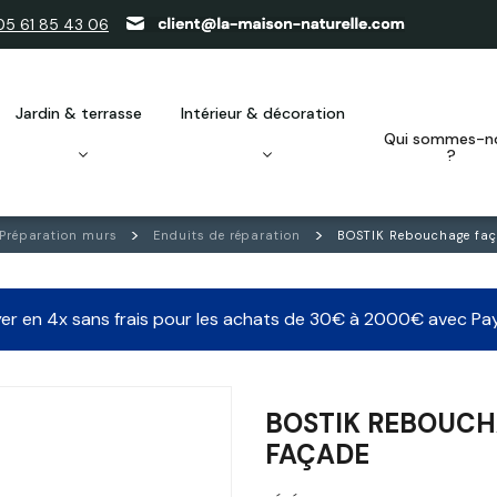
05 61 85 43 06
jardin & terrasse
intérieur & décoration
qui sommes-nous
?
Préparation murs
Enduits de réparation
BOSTIK Rebouchage fa
er en 4x sans frais pour les achats de 30€ à 2000€ avec Pa
BOSTIK REBOUC
FAÇADE