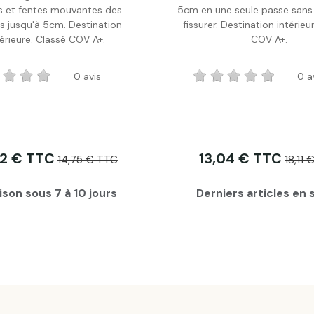
Personnaliser
Personnaliser
es et fentes mouvantes des
5cm en une seule passe sans 
s jusqu'à 5cm. Destination
fissurer. Destination intérieu
érieure. Classé COV A+.
COV A+.
0 avis
0 a
62 € TTC
13,04 € TTC
14,75 € TTC
18,11
ison sous 7 à 10 jours
Derniers articles en 