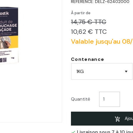
RÉFÉRENCE:
DELZ-62402000
À partir de
14,75 € TTC
10,62 € TTC
Valable jusqu'au 08
Contenance
Quantité
Ajou
Livraison sous 7 à 10 jo
