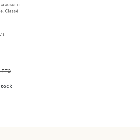
creuser ni
re. Classé
vis
 € TTC
stock