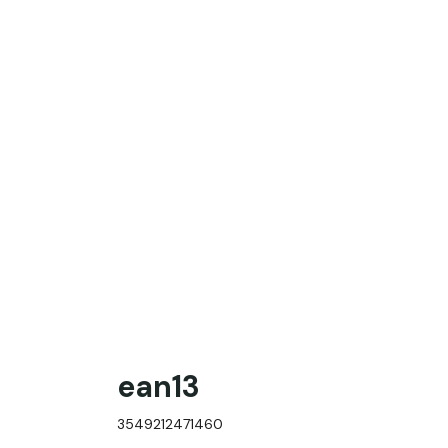
ean13
3549212471460