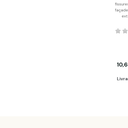
fissur
façade
ext
10,
Livra