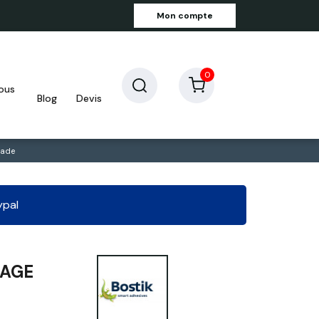
Mon compte
0
blog
devis
çade
ypal
HAGE