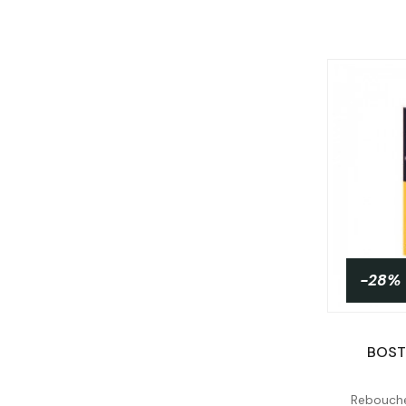
-28%
BOST
Rebouche 