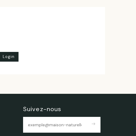
Login
Suivez-nous
east