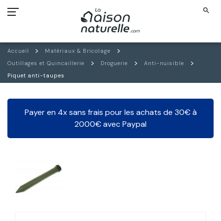
search
Accueil
Matériaux & Bricolage
Outillages et Quincaillerie
Droguerie
Anti-nuisible
Piquet anti-taupes
Payer en 4x sans frais pour les achats de 30€ à
2000€ avec Paypal