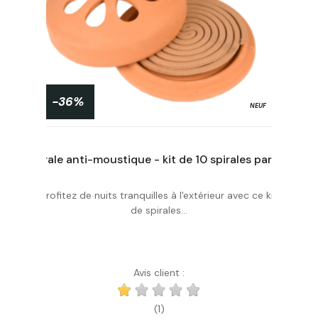
-36%
NEUF
Spirale anti-moustique - kit de 10 spirales parfum pomme de pin + diffuseur en terre cuite avec motif
Profitez de nuits tranquilles à l'extérieur avec ce kit
Acheter
de spirales...
Avis client :
(1)