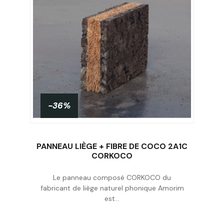
sont ensuite séchées, broyées en poudre et utilisées
comme alternative au plastique dans de nombreuses
applications.
Introduction : Les fibres de noix de coco sont créées en
enlevant la couche externe des coques de noix de coco.
Les fibres sont ensuite séchées, broyées en poudre et
utilisées comme alternative au plastique dans de
nombreuses applications.
-36%
PANNEAU LIÈGE + FIBRE DE COCO 2A1C
CORKOCO
Le panneau composé CORKOCO du
Acheter
fabricant de liège naturel phonique Amorim
est...