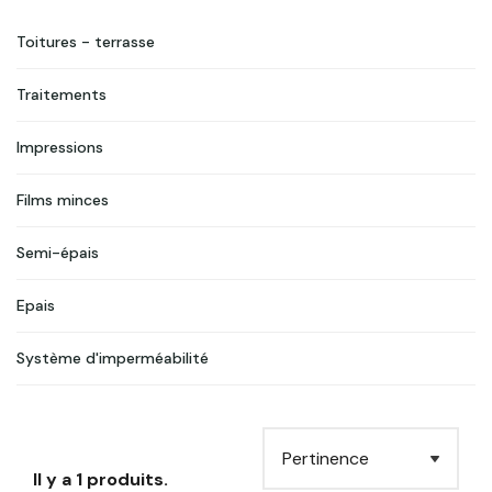
usage afin d'optimiser le rendu final du traitement ou de
la décoration.
Toitures - terrasse
Traitements
Impressions
Films minces
Semi-épais
Epais
Système d'imperméabilité
Il y a 1 produits.