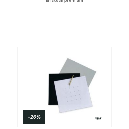
En stock prémium
-26%
NEUF