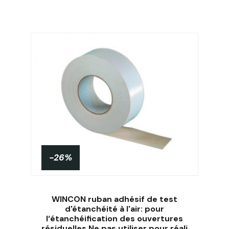
-26%
WINCON ruban adhésif de test
d'étanchéité à l'air: pour
l‘étanchéification des ouvertures
résiduelles Ne pas utiliser pour réali