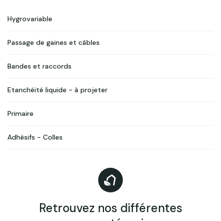
systèmes proclima, dont les membranes, les colles, les
Hygrovariable
rubans adhésifs, les manchettes, etc. sont parfaitement
ajustées les unes aux autres. Cela garantit une mis en
œuvre facile te fiable.
Passage de gaines et câbles
Bandes et raccords
Etanchéité liquide - à projeter
Primaire
Adhésifs - Colles
Retrouvez nos différentes