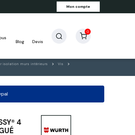
Mon compte
0
blog
devis
r isolation murs intérieurs
Vis
ypal
SSY® 4
NGUÉ