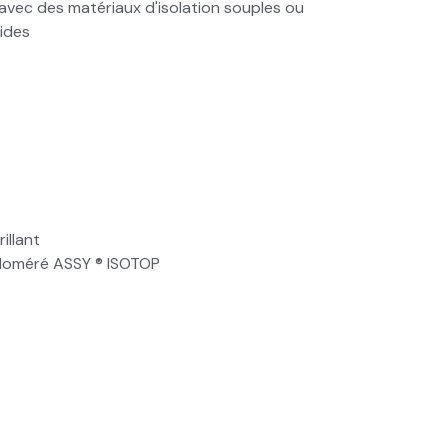
e avec des matériaux d'isolation souples ou
mides
illant
gloméré ASSY ® ISOTOP