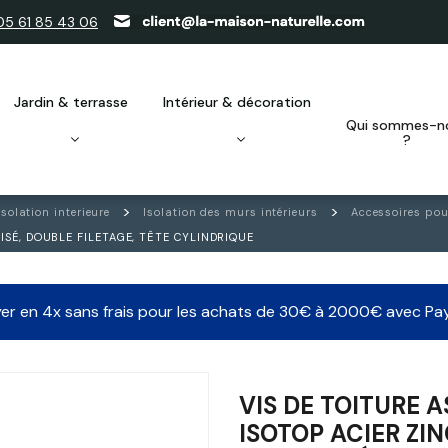
05 61 85 43 06
jardin & terrasse
intérieur & décoration
qui sommes-nous
?
Isolation interieure
Isolation des murs intérieurs
Accessoires pou
ISÉ, DOUBLE FILETAGE, TÊTE CYLINDRIQUE
er en 4x sans frais pour les achats de 30€ à 2000€ avec Pa
VIS DE TOITURE A
ISOTOP ACIER ZI