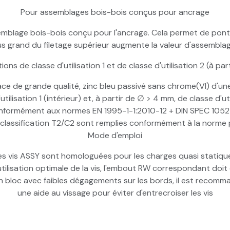
Pour assemblages bois-bois conçus pour ancrage
semblage bois-bois conçu pour l'ancrage. Cela permet de pon
us grand du filetage supérieur augmente la valeur d'assemblag
ions de classe d'utilisation 1 et de classe d'utilisation 2 (à p
ace de grande qualité, zinc bleu passivé sans chrome(VI) d'un
tilisation 1 (intérieur) et, à partir de ∅ > 4 mm, de classe d'
nformément aux normes EN 1995-1-1:2010-12 + DIN SPEC 105
 classification T2/C2 sont remplies conformément à la norme
Mode d'emploi
es vis ASSY sont homologuées pour les charges quasi statiqu
tilisation optimale de la vis, l'embout RW correspondant doit ê
n bloc avec faibles dégagements sur les bords, il est recomma
une aide au vissage pour éviter d'entrecroiser les vis