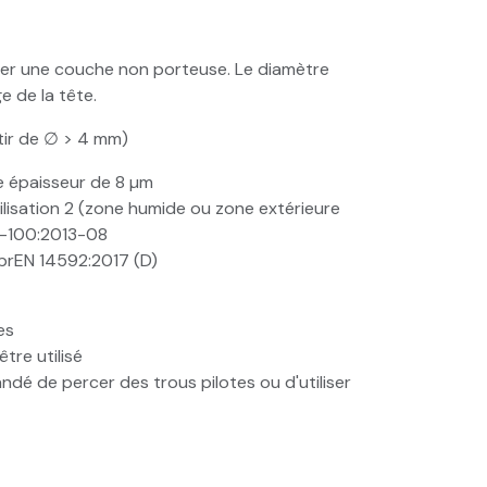
ter une couche non porteuse. Le diamètre
e de la tête.
artir de ∅ > 4 mm)
e épaisseur de 8 µm
utilisation 2 (zone humide ou zone extérieure
2-100:2013-08
 prEN 14592:2017 (D)
es
tre utilisé
ndé de percer des trous pilotes ou d'utiliser