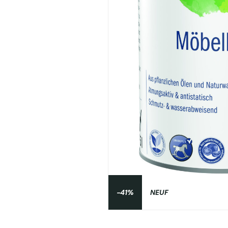
-41%
NEUF