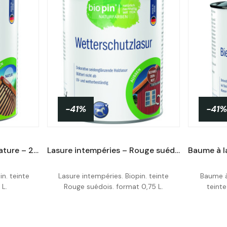
-41%
-41%
Vernis à l'huile de lin – Nature – 2,5 L
Lasure intempéries – Rouge suédois – 0,75 L
pin. teinte
Lasure intempéries. Biopin. teinte
Baume à 
Acheter
 L.
Rouge suédois. format 0,75 L.
teinte