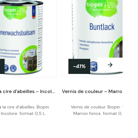
-41%
Baume à la cire d'abeilles – Incolore – 0,5 L
Vern
la cire d'abeilles. Biopin.
Vernis de couleur. Biopin. teinte
Acheter
Acheter
 Incolore. format 0,5 L.
Marron fonce. format 0,75 L.