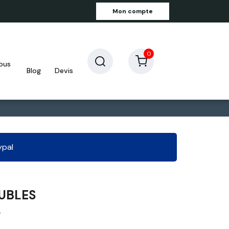
Mon compte
0
blog
devis
ypal
UBLES
L