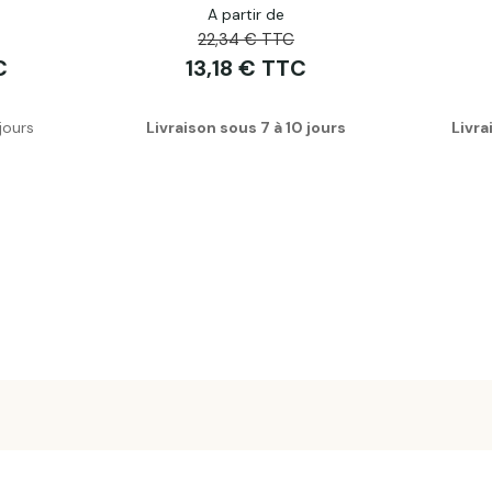
A partir de
22,34 € TTC
C
13,18 € TTC
jours
Livraison sous 7 à 10 jours
Livra