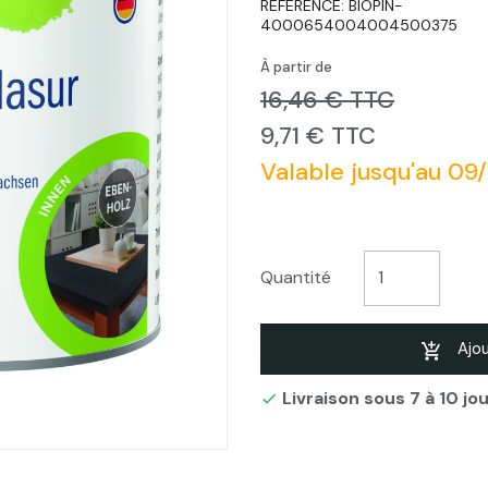
RÉFÉRENCE:
BIOPIN-
4000654004004500375
À partir de
16,46 € TTC
9,71 € TTC
Valable jusqu'au 09
Quantité
Ajou
Livraison sous 7 à 10 jo
