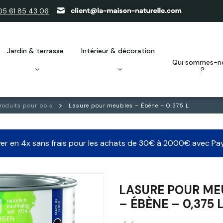
05 61 85 43 06
jardin & terrasse
intérieur & décoration
qui sommes-nous
?
roduits pour bois
Lasure pour meubles – Ébène – 0,375 L
er en 4x sans frais pour les achats de 30€ à 2000€ avec Pa
LASURE POUR ME
– ÉBÈNE – 0,375 