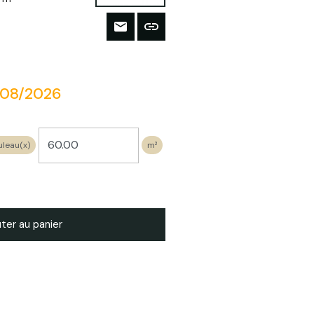
/08/2026
uleau(x)
m²
ter au panier