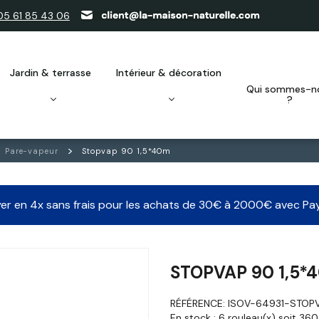
05 61 85 43 06
jardin & terrasse
intérieur & décoration
qui sommes-nous
?
Pare-vapeur
Stopvap 90 1,5*40m
er en 4x sans frais pour les achats de 30€ à 2000€ avec Pa
STOPVAP 90 1,5*
RÉFÉRENCE:
ISOV-64931-STOP
En stock :
6 rouleau(x) soit 36