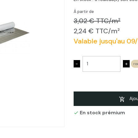
À partir de
3,02 € TTC/m²
2,24 € TTC/m²
Valable jusqu'au 09
-
+
ro
Ajou
En stock prémium
