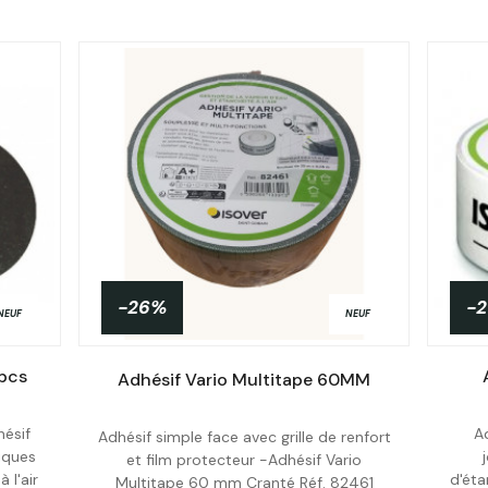
-26%
-
NEUF
NEUF
 pcs
Adhésif Vario Multitape 60MM
hésif
A
Adhésif simple face avec grille de renfort
iques
et film protecteur -Adhésif Vario
Acheter
 l'air
d'éta
Multitape 60 mm Cranté Réf. 82461