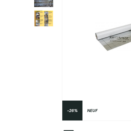
-26%
NEUF