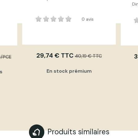
Di
0 avis
29,74 € TTC
3
40,19 € TTC
C/PCE
En stock prémium
rs
Produits similaires