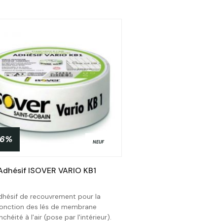
26%
NEUF
Adhésif ISOVER VARIO KB1
dhésif de recouvrement pour la
jonction des lés de membrane
Acheter
nchéité à l'air (pose par l'intérieur).