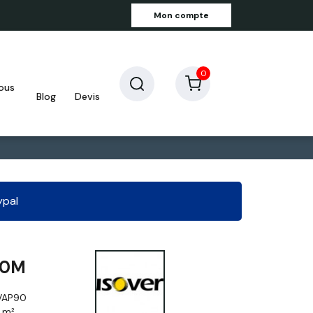
Mon compte
0
blog
devis
ypal
40M
VAP90
0 m²