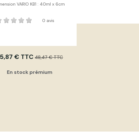
mension VARIO KB1 : 40ml x 6cm
0 avis
5,87 € TTC
48,47 € TTC
En stock prémium